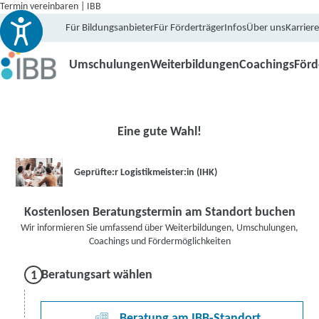
Termin vereinbaren | IBB
Für Bildungsanbieter
Für Förderträger
Infos
Über uns
Karriere
Umschulungen
Weiterbildungen
Coachings
För
Eine gute Wahl!
Geprüfte:r Logistikmeister:in (IHK)
Kostenlosen Beratungstermin am Standort buchen
Wir informieren Sie umfassend über Weiterbildungen, Umschulungen,
Coachings und Fördermöglichkeiten
Beratungsart wählen
Beratung am IBB-Standort