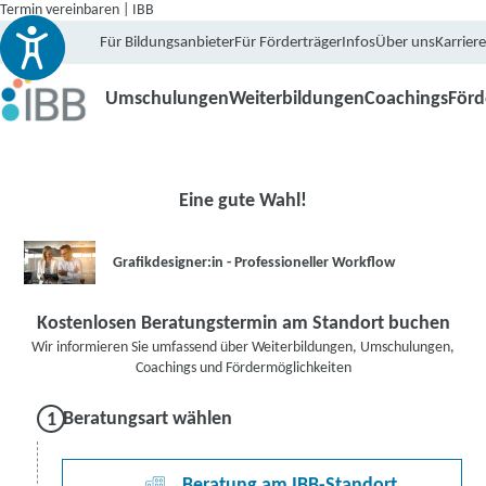
Termin vereinbaren | IBB
Für Bildungsanbieter
Für Förderträger
Infos
Über uns
Karriere
Umschulungen
Weiterbildungen
Coachings
För
Eine gute Wahl!
Grafikdesigner:in - Professioneller Workflow
Kostenlosen Beratungstermin am Standort buchen
Wir informieren Sie umfassend über Weiterbildungen, Umschulungen,
Coachings und Fördermöglichkeiten
Beratungsart wählen
Beratung am IBB-Standort