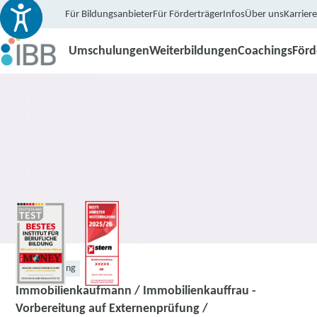
Für Bildungsanbieter
Für Förderträger
Infos
Über uns
Karriere
Umschulungen
Weiterbildungen
Coachings
För
Weiterbildung
Immobilienkaufmann / Immobilienkauffrau -
Vorbereitung auf Externenprüfung /