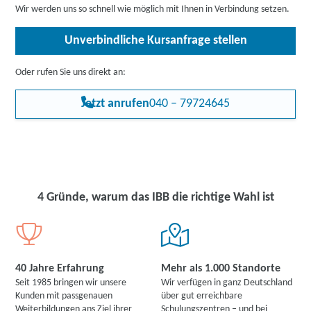
der Bedarf zwar branchenabhängig, aber flächendeckend
Wir werden uns so schnell wie möglich mit Ihnen in Verbindung setzen.
vorhanden. Die Qualifikation als Interner Auditor lässt dadurch für
Sie neue Beschäftigungsmöglichkeiten in Ihrem bekannten
Unverbindliche Kursanfrage stellen
Berufsumfeld und der Branche prognostizieren.
Oder rufen Sie uns direkt an:
Jetzt anrufen
040 – 79724645
4 Gründe, warum das IBB die richtige Wahl ist
40 Jahre Erfahrung
Mehr als 1.000 Standorte
Seit 1985 bringen wir unsere
Wir verfügen in ganz Deutschland
Kunden mit passgenauen
über gut erreichbare
Weiterbildungen ans Ziel ihrer
Schulungszentren – und bei