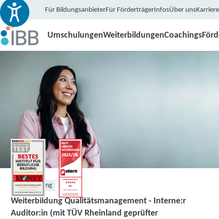
Für Bildungsanbieter
Für Förderträger
Infos
Über uns
Karriere
Umschulungen
Weiterbildungen
Coachings
För
Weiterbildung
Weiterbildung Qualitätsmanagement - Interne:r
Auditor:in (mit TÜV Rheinland geprüfter