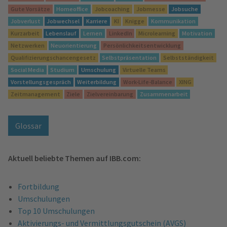
Gute Vorsätze
Homeoffice
Jobcoaching
Jobmesse
Jobsuche
Jobverlust
Jobwechsel
Karriere
KI
Knigge
Kommunikation
Kurzarbeit
Lebenslauf
Lernen
LinkedIn
Microlearning
Motivation
Netzwerken
Neuorientierung
Persönlichkeitsentwicklung
Qualifizierungschancengesetz
Selbstpräsentation
Selbstständigkeit
Social Media
Studium
Umschulung
Virtuelle Teams
Vorstellungsgespräch
Weiterbildung
Work-Life-Balance
XING
Zeitmanagement
Ziele
Zielvereinbarung
Zusammenarbeit
Glossar
Aktuell beliebte Themen auf IBB.com:
Fortbildung
Umschulungen
Top 10 Umschulungen
Aktivierungs- und Vermittlungsgutschein (AVGS)