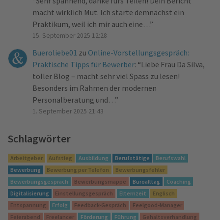
“
Sehr spannend, danke fürs Teilen! Dein Bericht
macht wirklich Mut. Ich starte demnächst ein
Praktikum, weil ich mir auch eine…
”
15. September 2025 12:28
Bueroliebe01
zu
Online-Vorstellungsgespräch:
Praktische Tipps für Bewerber
: “
Liebe Frau Da Silva,
toller Blog – macht sehr viel Spass zu lesen!
Besonders im Rahmen der modernen
Personalberatung und…
”
1. September 2025 21:43
Schlagwörter
Arbeitgeber
Aufstieg
Ausbildung
Berufstätige
Berufswahl
Bewerbung
Bewerbung per Telefon
Bewerbungsfehler
Bewerbungsgespräch
Bewerbungsmappe
Büroalltag
Coaching
Digitalisierung
Einstellungsgespräch
Elternzeit
Englisch
Entspannung
Erfolg
Feedback-Gespräch
Feelgood-Manager
Feierabend
Freelancer
Förderung
Führung
Gehaltsverhandlung