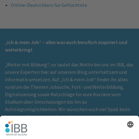
Online-Deutschkurs für Geflüchtete
„Ich & mein Job“ – alles was euch beruflich inspiriert und
weiterbringt
„Weiter mit Bildung“, so lautet das Motto bei uns im IBB, das
unsere Experten hier auf unserem Blog unterhaltsam und
informativ umsetzen. Auf „Ich & mein Job“ findet ihr alles
rund um die Themen Jobsuche, Fort- und Weiterbildung,
Digitalisierung sowie Ratschläge für eure Karriere vom
Studium über Umschulungen bis hin zu
Aufstiegsmöglichkeiten. Wir wünschen euch viel Spaß beim
Lesen und freuen uns auf eure Kommentare und Anregungen!
Ein Blog der
IBB Institut für Berufliche Bildung GmbH