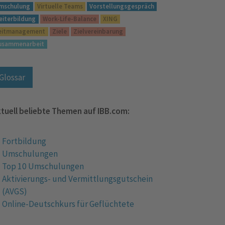
mschulung
Virtuelle Teams
Vorstellungsgespräch
eiterbildung
Work-Life-Balance
XING
eitmanagement
Ziele
Zielvereinbarung
usammenarbeit
Glossar
tuell beliebte Themen auf IBB.com:
Fortbildung
Umschulungen
Top 10 Umschulungen
Aktivierungs- und Vermittlungsgutschein
(AVGS)
Online-Deutschkurs für Geflüchtete