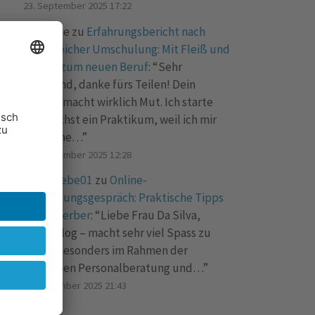
23. September 2025 17:22
Marianne
zu
Erfahrungsbericht nach
erfolgreicher Umschulung: Mit Fleiß und
Übung zum neuen Beruf
: “
Sehr
spannend, danke fürs Teilen! Dein
Bericht macht wirklich Mut. Ich starte
demnächst ein Praktikum, weil ich mir
auch eine…
”
15. September 2025 12:28
Bueroliebe01
zu
Online-
Vorstellungsgespräch: Praktische Tipps
für Bewerber
: “
Liebe Frau Da Silva,
toller Blog – macht sehr viel Spass zu
lesen! Besonders im Rahmen der
modernen Personalberatung und…
”
1. September 2025 21:43