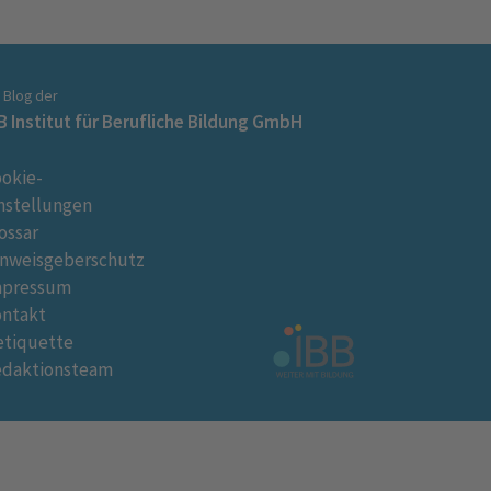
n Blog der
B Institut für Berufliche Bildung GmbH
okie-
nstellungen
ossar
nweisgeberschutz
mpressum
ontakt
tiquette
edaktionsteam