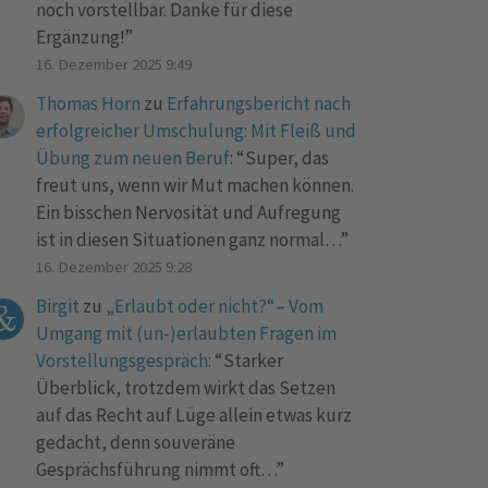
noch vorstellbar. Danke für diese
Ergänzung!
”
16. Dezember 2025 9:49
Thomas Horn
zu
Erfahrungsbericht nach
erfolgreicher Umschulung: Mit Fleiß und
Übung zum neuen Beruf
: “
Super, das
freut uns, wenn wir Mut machen können.
Ein bisschen Nervosität und Aufregung
ist in diesen Situationen ganz normal…
”
16. Dezember 2025 9:28
Birgit
zu
„Erlaubt oder nicht?“– Vom
Umgang mit (un-)erlaubten Fragen im
Vorstellungsgespräch
: “
Starker
Überblick, trotzdem wirkt das Setzen
auf das Recht auf Lüge allein etwas kurz
gedacht, denn souveräne
Gesprächsführung nimmt oft…
”