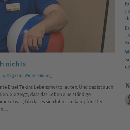
Ku
Le
(l
Er
„M
Ko
Wa
So
h nichts
od
in
,
Magazin
,
Weiterbildung
N
nnte Ersel Tekins Lebensmotto lauten. Und das ist auch
len. Sie zeigt, dass das Leben eine ständige
mer etwas, für das es sich lohnt, zu kämpfen. Der
en. …