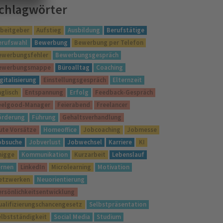
chlagwörter
rbeitgeber
Aufstieg
Ausbildung
Berufstätige
erufswahl
Bewerbung
Bewerbung per Telefon
ewerbungsfehler
Bewerbungsgespräch
ewerbungsmappe
Büroalltag
Coaching
gitalisierung
Einstellungsgespräch
Elternzeit
nglisch
Entspannung
Erfolg
Feedback-Gespräch
eelgood-Manager
Feierabend
Freelancer
örderung
Führung
Gehaltsverhandlung
ute Vorsätze
Homeoffice
Jobcoaching
Jobmesse
obsuche
Jobverlust
Jobwechsel
Karriere
KI
nigge
Kommunikation
Kurzarbeit
Lebenslauf
ernen
LinkedIn
Microlearning
Motivation
etzwerken
Neuorientierung
ersönlichkeitsentwicklung
ualifizierungschancengesetz
Selbstpräsentation
elbstständigkeit
Social Media
Studium