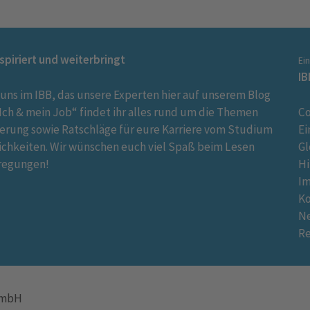
nspiriert und weiterbringt
Ei
IB
 uns im IBB, das unsere Experten hier auf unserem Blog
ch & mein Job“ findet ihr alles rund um die Themen
Co
ierung sowie Ratschläge für eure Karriere vom Studium
Ei
ichkeiten. Wir wünschen euch viel Spaß beim Lesen
Gl
regungen!
Hi
I
K
Ne
R
 GmbH