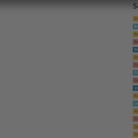
S
A
B
B
B
Di
E
F
F
G
J
K
L
N
P
Q
S