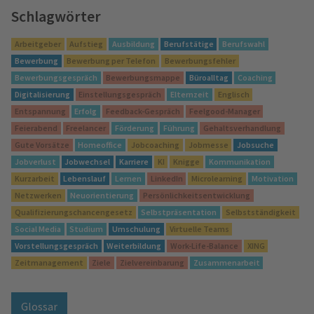
Schlagwörter
Arbeitgeber
Aufstieg
Ausbildung
Berufstätige
Berufswahl
Bewerbung
Bewerbung per Telefon
Bewerbungsfehler
Bewerbungsgespräch
Bewerbungsmappe
Büroalltag
Coaching
Digitalisierung
Einstellungsgespräch
Elternzeit
Englisch
Entspannung
Erfolg
Feedback-Gespräch
Feelgood-Manager
Feierabend
Freelancer
Förderung
Führung
Gehaltsverhandlung
Gute Vorsätze
Homeoffice
Jobcoaching
Jobmesse
Jobsuche
Jobverlust
Jobwechsel
Karriere
KI
Knigge
Kommunikation
Kurzarbeit
Lebenslauf
Lernen
LinkedIn
Microlearning
Motivation
Netzwerken
Neuorientierung
Persönlichkeitsentwicklung
Qualifizierungschancengesetz
Selbstpräsentation
Selbstständigkeit
Social Media
Studium
Umschulung
Virtuelle Teams
Vorstellungsgespräch
Weiterbildung
Work-Life-Balance
XING
Zeitmanagement
Ziele
Zielvereinbarung
Zusammenarbeit
Glossar