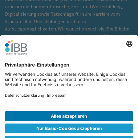
rund um die Themen Jobsuche, Fort- und Weiterbildung,
Digitalisierung sowie Ratschläge für eure Karriere vom
Studium über Umschulungen bis hin zu
Aufstiegsmöglichkeiten. Wir wünschen euch viel Spaß beim
Lesen und freuen uns auf eure Kommentare und Anregungen!
Ein Blog der
IBB Institut für Berufliche Bildung GmbH
Cookie-Einstellungen
Glossar
Hinweisgeberschutz
Impressum
Kontakt
Netiquette
Redaktionsteam