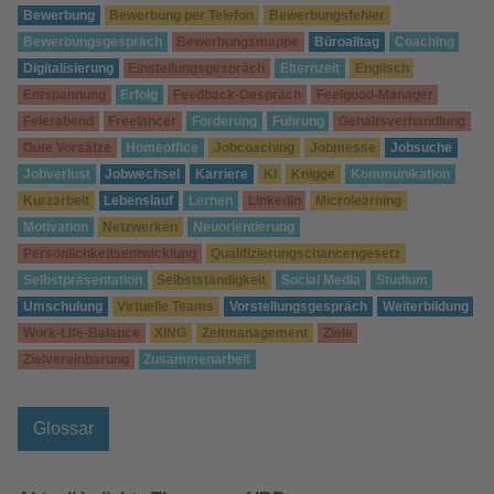
Bewerbung
Bewerbung per Telefon
Bewerbungsfehler
Bewerbungsgespräch
Bewerbungsmappe
Büroalltag
Coaching
Digitalisierung
Einstellungsgespräch
Elternzeit
Englisch
Entspannung
Erfolg
Feedback-Gespräch
Feelgood-Manager
Feierabend
Freelancer
Förderung
Führung
Gehaltsverhandlung
Gute Vorsätze
Homeoffice
Jobcoaching
Jobmesse
Jobsuche
Jobverlust
Jobwechsel
Karriere
KI
Knigge
Kommunikation
Kurzarbeit
Lebenslauf
Lernen
LinkedIn
Microlearning
Motivation
Netzwerken
Neuorientierung
Persönlichkeitsentwicklung
Qualifizierungschancengesetz
Selbstpräsentation
Selbstständigkeit
Social Media
Studium
Umschulung
Virtuelle Teams
Vorstellungsgespräch
Weiterbildung
Work-Life-Balance
XING
Zeitmanagement
Ziele
Zielvereinbarung
Zusammenarbeit
Glossar