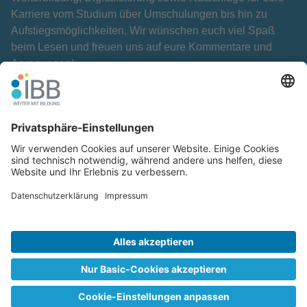
Karriere vom Studium über Umschulungen bis hin zu
Aufstiegsmöglichkeiten. Wir wünschen euch viel Spaß
beim Lesen und freuen uns auf eure Kommentare und
Anregungen!
Ein Blog der
IBB Institut für Berufliche Bildung GmbH
Cookie-Einstellungen
Glossar
Hinweisgeberschutz
Impressum
Kontakt
Netiquette
Redaktionsteam
© 2026 - IBB Institut für Berufliche Bildung GmbH