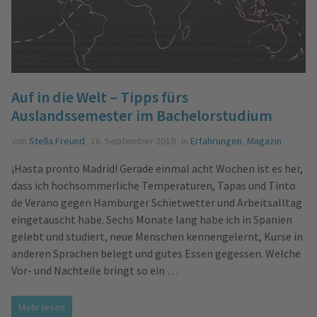
Auf in die Welt – Tipps fürs
Auslandssemester im Bachelorstudium
von
Stella Freund
16. September 2019
in
Erfahrungen
,
Magazin
¡Hasta pronto Madrid! Gerade einmal acht Wochen ist es her,
dass ich hochsommerliche Temperaturen, Tapas und Tinto
de Verano gegen Hamburger Schietwetter und Arbeitsalltag
eingetauscht habe. Sechs Monate lang habe ich in Spanien
gelebt und studiert, neue Menschen kennengelernt, Kurse in
anderen Sprachen belegt und gutes Essen gegessen. Welche
Vor- und Nachteile bringt so ein …
Mehr lesen