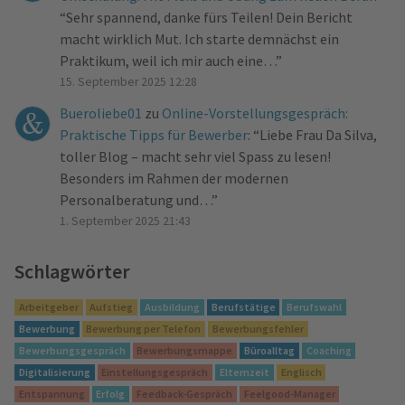
“
Sehr spannend, danke fürs Teilen! Dein Bericht
macht wirklich Mut. Ich starte demnächst ein
Praktikum, weil ich mir auch eine…
”
15. September 2025 12:28
Bueroliebe01
zu
Online-Vorstellungsgespräch:
Praktische Tipps für Bewerber
: “
Liebe Frau Da Silva,
toller Blog – macht sehr viel Spass zu lesen!
Besonders im Rahmen der modernen
Personalberatung und…
”
1. September 2025 21:43
Schlagwörter
Arbeitgeber
Aufstieg
Ausbildung
Berufstätige
Berufswahl
Bewerbung
Bewerbung per Telefon
Bewerbungsfehler
Bewerbungsgespräch
Bewerbungsmappe
Büroalltag
Coaching
Digitalisierung
Einstellungsgespräch
Elternzeit
Englisch
Entspannung
Erfolg
Feedback-Gespräch
Feelgood-Manager