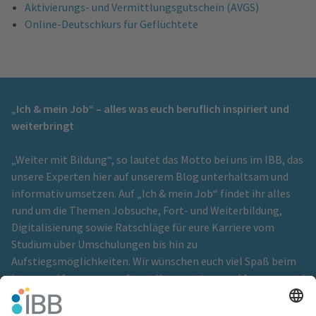
Aktivierungs- und Vermittlungsgutschein (AVGS)
Online-Deutschkurs für Geflüchtete
„Ich & mein Job“ – alles was euch beruflich inspiriert und
weiterbringt
„Weiter mit Bildung“, so lautet das Motto bei uns im IBB, das
unsere Experten hier auf unserem Blog unterhaltsam und
informativ umsetzen. Auf „Ich & mein Job“ findet ihr alles
rund um die Themen Jobsuche, Fort- und Weiterbildung,
Digitalisierung sowie Ratschläge für eure Karriere vom
Studium über Umschulungen bis hin zu
Aufstiegsmöglichkeiten. Wir wünschen euch viel Spaß beim
Lesen und freuen uns auf eure Kommentare und Anregungen!
Ein Blog der