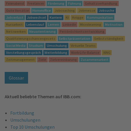
Feierabend
Freelancer
Förderung
Führung
Gehaltsverhandlung
Gute Vorsätze
Homeoffice
Jobcoaching
Jobmesse
Jobsuche
Jobverlust
Jobwechsel
Karriere
KI
Knigge
Kommunikation
Kurzarbeit
Lebenslauf
Lernen
LinkedIn
Microlearning
Motivation
Netzwerken
Neuorientierung
Persönlichkeitsentwicklung
Qualifizierungschancengesetz
Selbstpräsentation
Selbstständigkeit
Social Media
Studium
Umschulung
Virtuelle Teams
Vorstellungsgespräch
Weiterbildung
Work-Life-Balance
XING
Zeitmanagement
Ziele
Zielvereinbarung
Zusammenarbeit
Glossar
Aktuell beliebte Themen auf IBB.com:
Fortbildung
Umschulungen
Top 10 Umschulungen