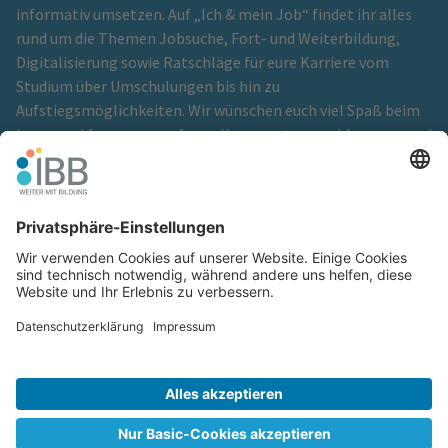
informativ umsetzen. Auf „Ich & mein Job“ findet ihr alles
rund um die Themen Jobsuche, Fort- und Weiterbildung,
Digitalisierung sowie Ratschläge für eure Karriere vom
Studium über Umschulungen bis hin zu
Aufstiegsmöglichkeiten. Wir wünschen euch viel Spaß beim
Lesen und freuen uns auf eure Kommentare und Anregungen!
Ein Blog der
IBB Institut für Berufliche Bildung GmbH
Cookie-Einstellungen
Glossar
Hinweisgeberschutz
Impressum
Kontakt
Netiquette
Redaktionsteam