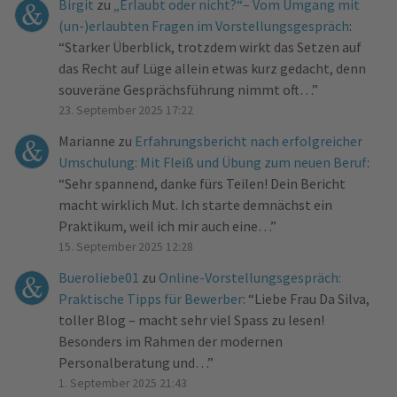
Birgit
zu
„Erlaubt oder nicht?“– Vom Umgang mit
(un-)erlaubten Fragen im Vorstellungsgespräch
:
“
Starker Überblick, trotzdem wirkt das Setzen auf
das Recht auf Lüge allein etwas kurz gedacht, denn
souveräne Gesprächsführung nimmt oft…
”
23. September 2025 17:22
Marianne
zu
Erfahrungsbericht nach erfolgreicher
Umschulung: Mit Fleiß und Übung zum neuen Beruf
:
“
Sehr spannend, danke fürs Teilen! Dein Bericht
macht wirklich Mut. Ich starte demnächst ein
Praktikum, weil ich mir auch eine…
”
15. September 2025 12:28
Bueroliebe01
zu
Online-Vorstellungsgespräch:
Praktische Tipps für Bewerber
: “
Liebe Frau Da Silva,
toller Blog – macht sehr viel Spass zu lesen!
Besonders im Rahmen der modernen
Personalberatung und…
”
1. September 2025 21:43