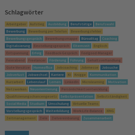
Schlagwörter
Arbeitgeber
Aufstieg
Ausbildung
Berufstätige
Berufswahl
Bewerbung
Bewerbung per Telefon
Bewerbungsfehler
Bewerbungsgespräch
Bewerbungsmappe
Büroalltag
Coaching
Digitalisierung
Einstellungsgespräch
Elternzeit
Englisch
Entspannung
Erfolg
Feedback-Gespräch
Feelgood-Manager
Feierabend
Freelancer
Förderung
Führung
Gehaltsverhandlung
Gute Vorsätze
Homeoffice
Jobcoaching
Jobmesse
Jobsuche
Jobverlust
Jobwechsel
Karriere
KI
Knigge
Kommunikation
Kurzarbeit
Lebenslauf
Lernen
LinkedIn
Microlearning
Motivation
Netzwerken
Neuorientierung
Persönlichkeitsentwicklung
Qualifizierungschancengesetz
Selbstpräsentation
Selbstständigkeit
Social Media
Studium
Umschulung
Virtuelle Teams
Vorstellungsgespräch
Weiterbildung
Work-Life-Balance
XING
Zeitmanagement
Ziele
Zielvereinbarung
Zusammenarbeit