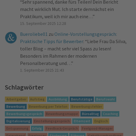
“
Sehr spannend, danke fürs Teilen! Dein Bericht
macht wirklich Mut. Ich starte demnächst ein
Praktikum, weil ich mir auch eine…
”
15. September 2025 12:28
Bueroliebe01
zu
Online-Vorstellungsgespräch:
Praktische Tipps für Bewerber
: “
Liebe Frau Da Silva,
toller Blog – macht sehr viel Spass zu lesen!
Besonders im Rahmen der modernen
Personalberatung und…
”
1. September 2025 21:43
Schlagwörter
Arbeitgeber
Aufstieg
Ausbildung
Berufstätige
Berufswahl
Bewerbung
Bewerbung per Telefon
Bewerbungsfehler
Bewerbungsgespräch
Bewerbungsmappe
Büroalltag
Coaching
Digitalisierung
Einstellungsgespräch
Elternzeit
Englisch
Entspannung
Erfolg
Feedback-Gespräch
Feelgood-Manager
Feierabend
Freelancer
Förderung
Führung
Gehaltsverhandlung