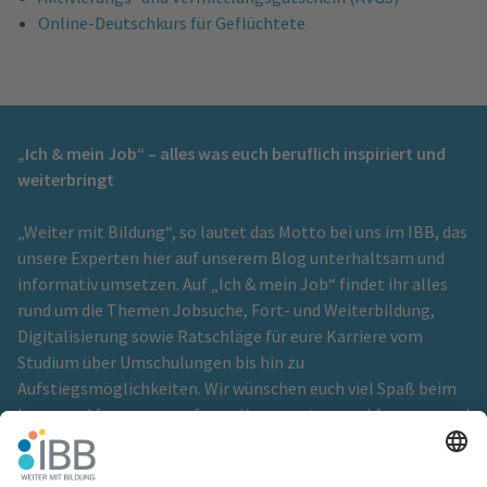
Online-Deutschkurs für Geflüchtete
„Ich & mein Job“ – alles was euch beruflich inspiriert und
weiterbringt
„Weiter mit Bildung“, so lautet das Motto bei uns im IBB, das
unsere Experten hier auf unserem Blog unterhaltsam und
informativ umsetzen. Auf „Ich & mein Job“ findet ihr alles
rund um die Themen Jobsuche, Fort- und Weiterbildung,
Digitalisierung sowie Ratschläge für eure Karriere vom
Studium über Umschulungen bis hin zu
Aufstiegsmöglichkeiten. Wir wünschen euch viel Spaß beim
Lesen und freuen uns auf eure Kommentare und Anregungen!
Ein Blog der