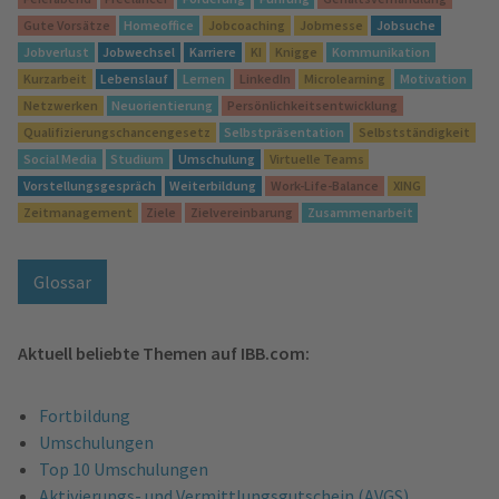
Gute Vorsätze
Homeoffice
Jobcoaching
Jobmesse
Jobsuche
Jobverlust
Jobwechsel
Karriere
KI
Knigge
Kommunikation
Kurzarbeit
Lebenslauf
Lernen
LinkedIn
Microlearning
Motivation
Netzwerken
Neuorientierung
Persönlichkeitsentwicklung
Qualifizierungschancengesetz
Selbstpräsentation
Selbstständigkeit
Social Media
Studium
Umschulung
Virtuelle Teams
Vorstellungsgespräch
Weiterbildung
Work-Life-Balance
XING
Zeitmanagement
Ziele
Zielvereinbarung
Zusammenarbeit
Glossar
Aktuell beliebte Themen auf IBB.com:
Fortbildung
Umschulungen
Top 10 Umschulungen
Aktivierungs- und Vermittlungsgutschein (AVGS)