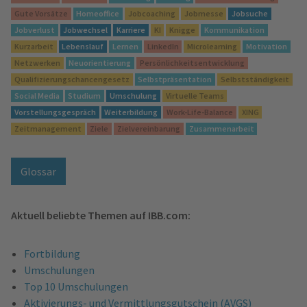
Gute Vorsätze
Homeoffice
Jobcoaching
Jobmesse
Jobsuche
Jobverlust
Jobwechsel
Karriere
KI
Knigge
Kommunikation
Kurzarbeit
Lebenslauf
Lernen
LinkedIn
Microlearning
Motivation
Netzwerken
Neuorientierung
Persönlichkeitsentwicklung
Qualifizierungschancengesetz
Selbstpräsentation
Selbstständigkeit
Social Media
Studium
Umschulung
Virtuelle Teams
Vorstellungsgespräch
Weiterbildung
Work-Life-Balance
XING
Zeitmanagement
Ziele
Zielvereinbarung
Zusammenarbeit
Glossar
Aktuell beliebte Themen auf IBB.com:
Fortbildung
Umschulungen
Top 10 Umschulungen
Aktivierungs- und Vermittlungsgutschein (AVGS)