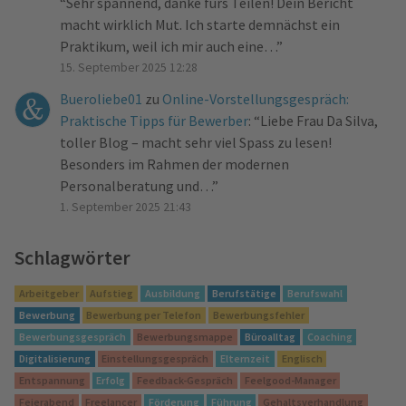
“
Sehr spannend, danke fürs Teilen! Dein Bericht
macht wirklich Mut. Ich starte demnächst ein
Praktikum, weil ich mir auch eine…
”
15. September 2025 12:28
Bueroliebe01
zu
Online-Vorstellungsgespräch:
Praktische Tipps für Bewerber
: “
Liebe Frau Da Silva,
toller Blog – macht sehr viel Spass zu lesen!
Besonders im Rahmen der modernen
Personalberatung und…
”
1. September 2025 21:43
Schlagwörter
Arbeitgeber
Aufstieg
Ausbildung
Berufstätige
Berufswahl
Bewerbung
Bewerbung per Telefon
Bewerbungsfehler
Bewerbungsgespräch
Bewerbungsmappe
Büroalltag
Coaching
Digitalisierung
Einstellungsgespräch
Elternzeit
Englisch
Entspannung
Erfolg
Feedback-Gespräch
Feelgood-Manager
Feierabend
Freelancer
Förderung
Führung
Gehaltsverhandlung