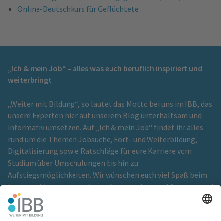
Online-Deutschkurs für Geflüchtete
„Ich & mein Job“ – alles was euch beruflich inspiriert und
weiterbringt
„Weiter mit Bildung“, so lautet das Motto bei uns im IBB, das
unsere Experten hier auf unserem Blog unterhaltsam und
informativ umsetzen. Auf „Ich & mein Job“ findet ihr alles
rund um die Themen Jobsuche, Fort- und Weiterbildung,
Digitalisierung sowie Ratschläge für eure Karriere vom
Studium über Umschulungen bis hin zu
Aufstiegsmöglichkeiten. Wir wünschen euch viel Spaß beim
Lesen und freuen uns auf eure Kommentare und Anregungen!
Ein Blog der