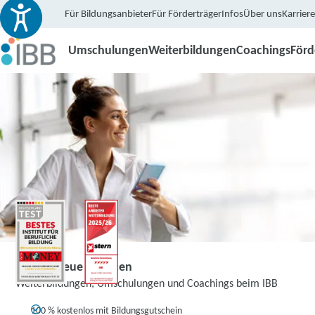
Für Bildungsanbieter
Für Förderträger
Infos
Über uns
Karriere
Umschulungen
Weiterbildungen
Coachings
För
Zeit für neue Chancen
Weiterbildungen, Umschulungen und Coachings beim IBB
100 % kostenlos mit Bildungsgutschein