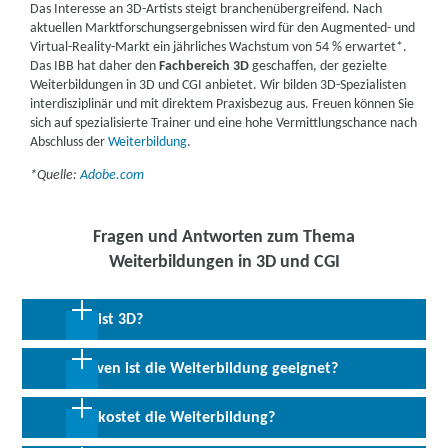
Das Interesse an 3D-Artists steigt branchenübergreifend. Nach
aktuellen Marktforschungsergebnissen wird für den Augmented- und
Virtual-Reality-Markt ein jährliches Wachstum von 54 % erwartet*.
Das IBB hat daher den
Fachbereich 3D
geschaffen, der gezielte
Weiterbildungen in 3D und CGI anbietet. Wir bilden 3D-Spezialisten
interdisziplinär und mit direktem Praxisbezug aus. Freuen können Sie
sich auf spezialisierte Trainer und eine hohe Vermittlungschance nach
Abschluss der
Weiterbildung
.
*Quelle:
Adobe.com
YouTube Video laden
Fragen und Antworten zum Thema
Weiterbildungen in 3D und CGI
Was ist 3D?
Für wen ist die Weiterbildung geeignet?
3D begegnet einem überall, häufig ohne dass es wahrgenommen
wird. Ob in Games und Filmen, der Werbung, der Modeindustrie
Was kostet die Weiterbildung?
oder für Visualisierungen von Architektur – überall werden 3D-
Für eine berufliche Beschäftigung als 3D-Designer ist keine
Spezialisten gebraucht. Fachlich wird 3D unterteilt in CAD