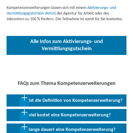
Kompetenzerweiterungen lassen sich mit einem
Aktivierungs- und
Vermittlungsgutschein (AVGS)
der Agentur für Arbeit oder des
Jobcenters zu 100 % fördern. Die Teilnahme ist somit für Sie kostenlos.
Alle Infos zum Aktivierungs- und
Vermittlungsgutschein
FAQs zum Thema Kompetenzerweiterungen
Was ist die Definition von Kompetenzerweiterung?
Eine
Kompetenzerweiterung
, auch AVGS-Weiterbildung
Wie viel kostet eine Kompetenzerweiterung?
genannt, ist eine
kompakte Qualifizierung,
die gezielt
bestimmte Fähigkeiten aufbauen, vergrößern oder auffrischen
Eine Kompetenzerweiterung ist für Sie kostenlos, wenn Sie einen
Wie lange dauert eine Kompetenzerweiterung?
soll.