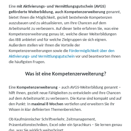
kombinieren?
Eine
mit Aktivierungs- und Vermittlungsgutschein (AVGS)
geförderte Weiterbildung, auch Kompetenzerweiterung
genannt,
5. Für wen eignet sich eine Kompetenzerweiterung?
bietet Ihnen die Möglichkeit, gezielt bestehende Kompetenzen
auszubauen und zu aktualisieren, um Ihre Chancen auf dem
6. Was ist der Unterschied zwischen einer Kompetenzerweiterung, einem
Arbeitsmarkt zu verbessern. Auf dieser Seite erfahren Sie, was eine
Kompetenzcoaching und einer Weiterbildung?
Kompetenzerweiterung genau ist, welche dieser Weiterbildungen
das IBB anbietet und für welche Zielgruppen sie sich eignen.
7. Was sind die Vorteile von Kompetenzerweiterungen?
Außerdem stellen wir Ihnen die Vorteile der
Kompetenzerweiterungen sowie die
Fördermöglichkeit über den
8. Welche AVGS-Weiterbildungen kann ich beim IBB machen?
Aktivierungs- und Vermittlungsgutschein
vor und beantworten Ihnen
die häufigsten Fragen.
9. Fördermöglichkeiten
Was ist eine Kompetenzerweiterung?
10. FAQs zum Thema Kompetenzerweiterungen
Eine
Kompetenzerweiterung
– auch AVGS-Weiterbildung genannt –
11. Kontakt
hilft Ihnen, gezielt neue Fähigkeiten zu entwickeln und Ihre Chancen
auf dem Arbeitsmarkt zu verbessern. Die Kurse sind kompakt und auf
den Punkt: In
maximal 8 Wochen
vertiefen und erweitern Sie Ihr
Wissen in klar definierten Themenbereichen.
Ob Kaufmännischer Schriftverkehr, Zeitmanagement,
Präsentationstechniken, Excel oder ein Sprachkurs – Sie lernen genau
das, was Sie wirklich weiterbringt.