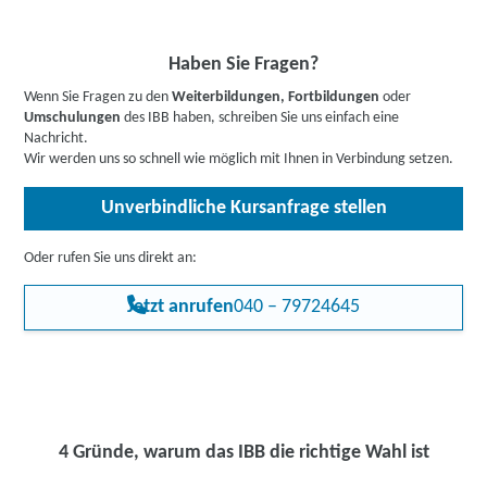
wichtige Grundqualifikation.
beraten Sie gerne zu Ihren individuellen Fördermöglichkeiten.
Buchen Sie gleich einen
kostenlosen Beratungstermin
.
Informieren Sie sich
hier
gerne vorab über Förderprogramme,
Haben Sie Fragen?
z.B. den Bildungsgutschein. Hier gehts zu den Infos für
Wenn Sie Fragen zu den
Weiterbildungen, Fortbildungen
oder
Arbeitssuchende
,
Berufstätige
,
Unternehmen
oder
Umschulungen
des IBB haben, schreiben Sie uns einfach eine
Rehabilitand:innen
.
Nachricht.
Wir werden uns so schnell wie möglich mit Ihnen in Verbindung setzen.
Unverbindliche Kursanfrage stellen
Oder rufen Sie uns direkt an:
Jetzt anrufen
040 – 79724645
4 Gründe, warum das IBB die richtige Wahl ist