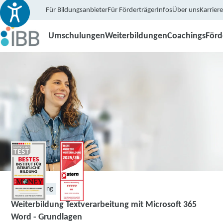
Für Bildungsanbieter
Für Förderträger
Infos
Über uns
Karriere
Umschulungen
Weiterbildungen
Coachings
För
Weiterbildung
Weiterbildung Textverarbeitung mit Microsoft 365
Word - Grundlagen