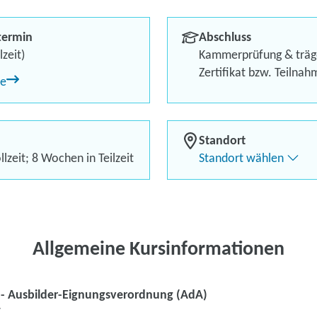
(Ausbildersch
termin
Abschluss
Kursstart garantiert!
lzeit)
Kammerprüfung & träg
Zertifikat bzw. Teilna
ne
Bis zu 100 % finanzielle 
Örtlich flexibel dank Live
Standort
lzeit; 8 Wochen in Teilzeit
Standort wählen
Kontaktieren Sie 
Kursanfrage stell
Allgemeine Kursinformationen
- Ausbilder-Eignungsverordnung (AdA)
7