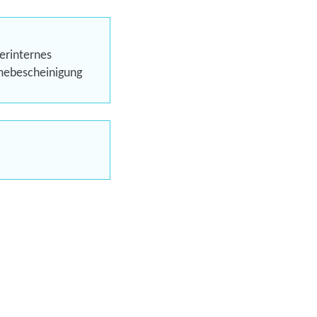
ein24)
erinternes
hmebescheinigung
Förderung
-Online-Trainings
uns jetzt
en