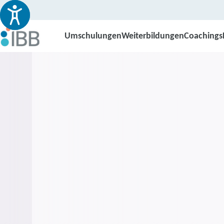
Umschulungen
Weiterbildungen
Coachings