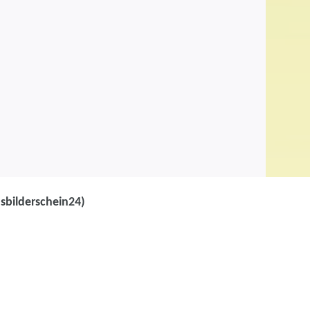
sbilderschein24)
 AEVO - Ausbilder-
rdnung (AdA)