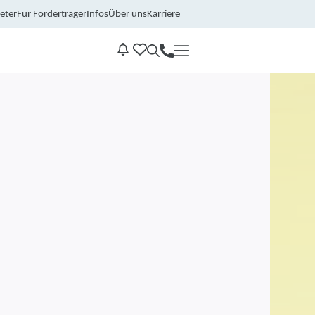
eter
Für Förderträger
Infos
Über uns
Karriere
Kontakt
Benachrichtungen