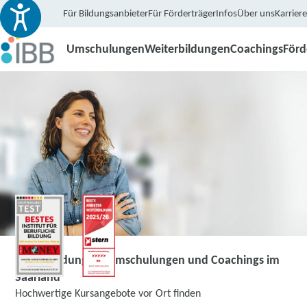
Für Bildungsanbieter
Für Förderträger
Infos
Über uns
Karriere
Umschulungen
Weiterbildungen
Coachings
För
Weiterbildungen, Umschulungen und Coachings im
Saarland
Hochwertige Kursangebote vor Ort finden