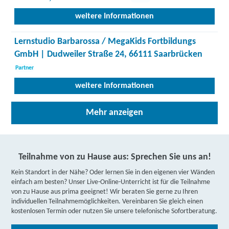
weitere Informationen
Lernstudio Barbarossa / MegaKids Fortbildungs
GmbH | Dudweiler Straße 24, 66111 Saarbrücken
Partner
weitere Informationen
DAA Deutsche Angestellten-Akademie GmbH |
Mehr anzeigen
Stengelstraße 8, 66117 Saarbrücken
Partner
weitere Informationen
Teilnahme von zu Hause aus: Sprechen Sie uns an!
TERTIA Berufsförderung GmbH & Co. KG | Trierer
Kein Standort in der Nähe? Oder lernen Sie in den eigenen vier Wänden
Straße 10, 66111 Saarbrücken
einfach am besten? Unser Live-Online-Unterricht ist für die Teilnahme
Partner
von zu Hause aus prima geeignet! Wir beraten Sie gerne zu Ihren
weitere Informationen
individuellen Teilnahmemöglichkeiten. Vereinbaren Sie gleich einen
kostenlosen Termin oder nutzen Sie unsere telefonische Sofortberatung.
TEACH GmbH & Co. KG | Untertürkheimer Straße