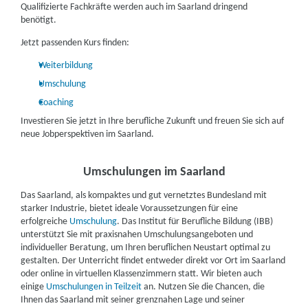
nehmen. Hier erhalten Sie passgenaue Hilfe bei der Formulierung
Saarland unterstützen Sie genau dort, wo Sie es brauchen. Sie
Qualifizierte Fachkräfte werden auch im Saarland dringend
von Anschreiben und Lebenslauf sowie der grafischen Gestaltung
können als Einzel- oder Gruppencoachings stattfinden, sind auch
benötigt.
Ihrer Unterlagen.
online möglich und können mit einem Aktivierungs- und
Jetzt passenden Kurs finden:
Vermittlungsgutschein (AVGS) zu 100 % gefördert werden.
Weiterbildung
Umschulung
Coaching
Investieren Sie jetzt in Ihre berufliche Zukunft und freuen Sie sich auf
neue Jobperspektiven im Saarland.
Umschulungen im Saarland
Das Saarland, als kompaktes und gut vernetztes Bundesland mit
starker Industrie, bietet ideale Voraussetzungen für eine
erfolgreiche
Umschulung
. Das Institut für Berufliche Bildung (IBB)
unterstützt Sie mit praxisnahen Umschulungsangeboten und
individueller Beratung, um Ihren beruflichen Neustart optimal zu
gestalten. Der Unterricht findet entweder direkt vor Ort im Saarland
oder online in virtuellen Klassenzimmern statt. Wir bieten auch
einige
Umschulungen in Teilzeit
an. Nutzen Sie die Chancen, die
Ihnen das Saarland mit seiner grenznahen Lage und seiner