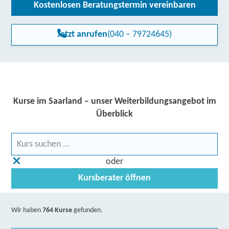
Kostenlosen Beratungstermin vereinbaren
24, 66117 Saarbrücken
Partner
weitere Informationen
Jetzt anrufen
(040 – 79724645)
Learning Digital (LDE) GmbH | Zinzinger Straße 9,
66117 Saarbrücken
Partner
weitere Informationen
Kurse im Saarland – unser Weiterbildungsangebot im
TERTIA Berufsförderung GmbH & Co. KG |
Überblick
Lothringer Straße 3 - 5, 66740 Saarlouis
Partner
weitere Informationen
oder
Lernstudio Barbarossa / MegaKids Fortbildungs
Kursberater öffnen
GmbH | Weißkreuzstraße 14, 66740 Saarlouis
Partner
weitere Informationen
Wir haben
764 Kurse
gefunden.