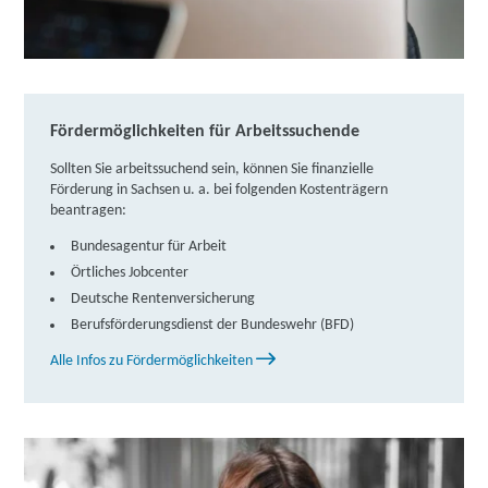
gemeinnützige Gesellschaft mbH | Karl-Marx-Platz
8, 08606 Oelsnitz
Partner
weitere Informationen
Fördermöglichkeiten für Arbeitssuchende
TÜV Rheinland Akademie GmbH | Raschauer Straße
Sollten Sie arbeitssuchend sein, können Sie finanzielle
21, 08606 Oelsnitz
Partner
Förderung in Sachsen u. a. bei folgenden Kostenträgern
beantragen:
weitere Informationen
Bundesagentur für Arbeit
Fortbildungsakademie der Wirtschaft (faw)
Örtliches Jobcenter
gemeinnützige Gesellschaft mbH | Königsteiner
Deutsche Rentenversicherung
Straße 6 B, 01796 Pirna
Partner
Berufsförderungsdienst der Bundeswehr (BFD)
weitere Informationen
Alle Infos zu Fördermöglichkeiten
Fortbildungsakademie der Wirtschaft (faw)
gemeinnützige Gesellschaft mbH | Dürerstraße 17,
08527 Plauen
Partner