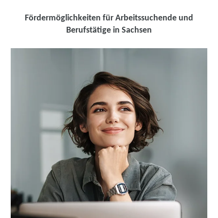
weitere Informationen
Fördermöglichkeiten für Arbeitssuchende und
Berufstätige in Sachsen
bam GmbH | Ossietzkystraße 37 A, 01662 Meißen
Partner
weitere Informationen
Fortbildungsakademie der Wirtschaft (faw)
gemeinnützige Gesellschaft mbH | Schützestraße 1,
01662 Meißen
Partner
weitere Informationen
Fortbildungsakademie der Wirtschaft (faw)
gemeinnützige Gesellschaft mbH | Markt 18, 09648
Mittweida
Partner
weitere Informationen
Fortbildungsakademie der Wirtschaft (faw)