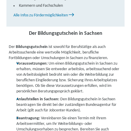
TÜV Rheinland Akademie GmbH | Lauchhammer
Kammern und Fachschulen
Straße 20, 01591 Riesa
Partner
Alle Infos zu Fördermöglichkeiten
weitere Informationen
Der Bildungsgutschein in Sachsen
Donner + Partner GmbH Sachsen | Braunsteichweg
33, 02943 Weißwasser
Partner
Der
Bildungsgutschein
ist sowohl für Berufstätige als auch
weitere Informationen
Arbeitssuchende eine wertvolle Möglichkeit, berufliche
Fortbildungen oder Umschulungen in Sachsen zu finanzieren.
Voraussetzungen:
Um einen Bildungsgutschein in Sachsen zu
Fortbildungsakademie der Wirtschaft (faw)
erhalten, müssen Sie entweder arbeitslos, arbeitssuchend oder
gemeinnützige Gesellschaft mbH | Nischwitzer
von Arbeitslosigkeit bedroht sein oder die Weiterbildung zur
beruflichen Eingliederung bzw. Sicherung Ihres Arbeitsplatzes
Breite 2, 04808 Wurzen
Partner
benötigen. Ob Sie diese Voraussetzungen erfüllen, wird im
persönlichen Beratungsgespräch geklärt.
weitere Informationen
Anlaufstellen in Sachsen:
Den Bildungsgutschein in Sachsen
beantragen Sie direkt bei der zuständigen Bundesagentur für
Donner + Partner GmbH Sachsen | Christian-
Arbeit (gilt auch für Jobcenter-Kunden).
Keimann-Straße 44, 02763 Zittau
Partner
Beantragung:
Vereinbaren Sie einen Termin mit Ihrem
Arbeitsvermittler, um Ihr Weiterbildungs- oder
weitere Informationen
Umschulungsvorhaben zu besprechen. Bereiten Sie auch