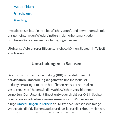
auf Vorstellungsgespräche vorbereiten und Ihre Stärken
IBB Leipzig | Rabensteinplatz 1, 04103 Leipzig
Partner
selbstbewusst präsentieren.
Weiterbildung
Umschulung
weitere Informationen
Coaching
Z&P Schulung GmbH | Rabensteinplatz 1, 04103
Investieren Sie jetzt in Ihre berufliche Zukunft und bewältigen Sie mit
Leipzig
Partner
uns gemeinsam den Wiedereinstieg in den Arbeitsmarkt oder
profitieren Sie von neuen Beschäftigungschancen
.
weitere Informationen
Übrigens:
Viele unserer Bildungsangebote können Sie auch in Teilzeit
absolvieren.
Fortbildungsakademie der Wirtschaft (faw)
gemeinnützige Gesellschaft mbH | Rosa-
Umschulungen in Sachsen
Luxemburg-Straße 29, 04103 Leipzig
Partner
Das Institut für Berufliche Bildung (IBB) unterstützt Sie mit
weitere Informationen
praxisnahen Umschulungsangeboten
und individueller
Bildungsberatung, um Ihren beruflichen Neustart optimal zu
IBB Leipzig | IBB Torgauer Platz 1 - 3, 04315 Leipzig
gestalten. Dabei haben Sie die Wahl zwischen verschiedenen
Lernorten: Der Unterricht findet entweder direkt vor Ort in Sachsen
weitere Informationen
oder online in virtuellen Klassenzimmern statt. Wir bieten auch
einige
Umschulungen in Teilzeit
an. Nutzen Sie Sachsens vielfältige
Wirtschaft, die idyllischen Städte und das kulturelle Erbe, um sich neu
Learning Digital (LDE) GmbH | Torgauer Straße 231 -