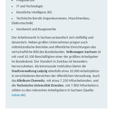
Fortbildungsakademie der Wirtschaft (faw)
Pflegeberufe
gemeinnützige Gesellschaft mbH | Halsbrücker Str.
IT und Technologie
Künstliche Intelligenz (KI)
34, 09599 Freiberg
Partner
Technische Berufe (Ingenieurwesen, Maschinenbau,
weitere Informationen
Elektrotechnik)
Handwerk und Baugewerbe
Fortbildungsakademie der Wirtschaft (faw)
Der Arbeitsmarkt in Sachsen präsentiert sich vielfältig und
gemeinnützige Gesellschaft mbH | Carl-Thieme-
dynamisch. Neben großen Unternehmen prägen auch
Straße 28, 01705 Freital
mittelständische Betriebe und öffentliche Einrichtungen das
Partner
wirtschaftliche Bild des Bundeslandes. ​
Volkswagen Sachsen
ist
weitere Informationen
mit rund 10.100 Beschäftigten einer der größten Arbeitgeber
im Bundesland. Der Standort in Zwickau ist besonders
hervorzuheben. ​Als kommunale Institution bietet die
bam GmbH | Dresdner Straße 313, 01705 Freital
Stadtverwaltung Leipzig
ebenfalls etwa 10.000 Arbeitsplätze
in verschiedenen Bereichen der öffentlichen Verwaltung. ​Auch
Partner
das
Klinikum Chemnitz
, mit etwa 7.250 Mitarbeitenden, und
weitere Informationen
die
Technische Universität Dresden
, mit 7.800 Mitarbeitern,
zählen zu den relevanten Arbeitgebern in Sachsen (Quelle:
zutun.de
).
Fortbildungsakademie der Wirtschaft (faw)
gemeinnützige Gesellschaft mbH | Am Hirschwinkel
6, 02826 Görlitz
Partner