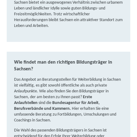
gemeinnützige Gesellschaft mbH | Industriegelände
Sachsen bietet ein ausgewogenes Verhältnis zwischen urbanem
Leben und ländlicher Idylle sowie guten Bildungs- und
Straße E, Nr. 8, 02977 Hoyerswerda
Partner
Freizeitmöglichkeiten. Trotz wirtschaftlicher
Herausforderungen bleibt Sachsen ein attraktiver Standort zum
weitere Informationen
Leben und Arbeiten. ​
IBB Hoyerswerda | Schulstraße 15, 02977
Hoyerswerda
Partner
weitere Informationen
Wie findet man den richtigen Bildungsträger in
Sachsen?
Donner + Partner GmbH Sachsen | Straße am
Lessinghaus 5, 02977 Hoyerswerda
Partner
Das Angebot an Beratungsstellen für Weiterbildung in Sachsen
ist vielfältig, es gibt sowohl öffentliche als auch private
weitere Informationen
Anlaufpunkte. Wie also finden Sie den Bildungsträger in
Sachsen, der am besten zu Ihnen passt?
Erste
Anlaufstellen
sind die
Bundesagentur für Arbeit,
IBB Kamenz | Königsbrücker Straße 2, 01917
Berufsverbände und Kammern.
Hier erhalten Sie eine
Kamenz
Partner
umfassende Beratung zu Fortbildungen, Umschulungen und
Coachings in Sachsen.
weitere Informationen
Die Wahl des passenden Bildungsträgers in Sachsen ist
entscheidend für den Erfolg Ihrer Weiterbildung oder