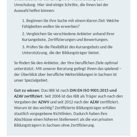
Fortbildungsakademie der Wirtschaft (faw)
Umschulung. Hier sind einige Schritte, die Ihnen bei der
gemeinnützige Gesellschaft mbH | Nordstraße 33,
Auswahl helfen können:​
01917 Kamenz
Partner
Beginnen Sie Ihre Suche mit einem klaren Ziel: Welche
Fähigkeiten wollen Sie erwerben?
weitere Informationen
Vergleichen Sie verschiedene Anbieter anhand ihrer
Kursangebote, Zertifizierungen und Bewertungen.
Donner + Partner GmbH Sachsen | Zum Tower 4,
Prüfen Sie die Flexibilität des Kursangebots und die
01917 Kamenz
Partner
Unterstützung, die der Bildungsträger bietet.
weitere Informationen
So finden Sie den Anbieter, der Ihre beruflichen Ziele optimal
unterstützt. Mit unserer Beratung gelingt Ihnen das spielend –
der Überblick über berufliche Weiterbildungen in Sachsen ist
Berger Bildungsinstitut GmbH | An der
unser Spezialgebiet.
Hebemärchte 1, 04316 Leipzig
Partner
Gut zu wissen
: Das IBB ist nach
DIN EN ISO 9001:2015 und
weitere Informationen
AZAV zertifiziert
. Seit 2006 ist das IBB als Träger auch nach den
Vorgaben der
AZWV
und seit 2012 nach der
AZAV
zertifiziert.
Warum ist das wichtig? Zertifizierte Bildungsträger erfüllen
Sächsisches Bildungszentrum e.V. | Berliner Str. 121,
staatlich vorgegebene Richtlinien. Dadurch haben ihre
04129 Leipzig
Partner
Abschlüsse einen höheren Stellenwert als die von privaten
Bildungsträgern in Sachsen ohne Zertifizierung.
weitere Informationen