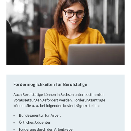
weitere Informationen
Akademie für berufliche Aus- und Weiterbildung
Schweiger & Schmitt GmbH | Morgenbergstraße
19, 08525 Plauen
Partner
weitere Informationen
Donner + Partner GmbH Sachsen | Straße des
Friedens 8, 01454 Radeberg
Partner
weitere Informationen
Fördermöglichkeiten für Berufstätige
Fortbildungsakademie der Wirtschaft (faw)
Auch Berufstätige können in Sachsen unter bestimmten
gemeinnützige Gesellschaft mbH | Bahnhofstraße
Voraussetzungen gefördert werden. Förderungsanträge
können Sie u. a. bei folgenden Kostenträgern stellen:
92, 08468 Reichenbach
Partner
Bundesagentur für Arbeit
weitere Informationen
Örtliches Jobcenter
Förderung durch den Arbeitgeber