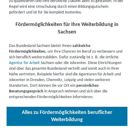
zu qualifizieren und Ihre berufliche Zukunft aktiv zu gestalten. ​In der
233, 04347 Leipzig
Partner
Regel wird eine Umschulung durch einen Bildungsgutschein
gefördert und ist für Sie komplett kostenlos.
weitere Informationen
Fördermöglichkeiten für Ihre Weiterbildung in
Fortbildungsakademie der Wirtschaft (faw)
Sachsen
gemeinnützige Gesellschaft mbH | Beethovenstraße
9, 02708 Löbau
Das Bundesland Sachsen bietet Ihnen
zahlreiche
Partner
Fördermöglichkeiten,
um Ihre Chancen im Beruf zu verbessern und
weitere Informationen
sich beruflich weiterzubilden. Dafür zuständig ist z. B. die örtliche
Agentur für Arbeit
Sachsen oder die Jobcenter.
Diese Einrichtungen
sind über das gesamte Bundesland verteilt und somit auch in Ihrer
Fortbildungsakademie der Wirtschaft (faw)
Nähe vertreten. Beispiele hierfür sind die Agenturen für Arbeit und
gemeinnützige Gesellschaft mbH | James-Von-
Jobcenter in Dresden, Chemnitz, Leipzig und vielen weiteren
Standorten. Dort können Sie vor Ort ein
persönliches
Moltke-Straße 1, 02708 Löbau
Partner
Beratungsgespräch
in Anspruch nehmen und sich über die
entsprechenden Fördermöglichkeiten informieren.
weitere Informationen
Fortbildungsakademie der Wirtschaft (faw)
Alles zu Fördermöglichkeiten beruflicher
gemeinnützige Gesellschaft mbH | Am Roten Turm
Weiterbildung
1, 09496 Marienberg
Partner