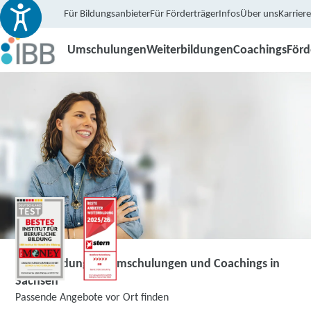
Für Bildungsanbieter
Für Förderträger
Infos
Über uns
Karriere
Umschulungen
Weiterbildungen
Coachings
För
Weiterbildungen, Umschulungen und Coachings in
Sachsen
Passende Angebote vor Ort finden