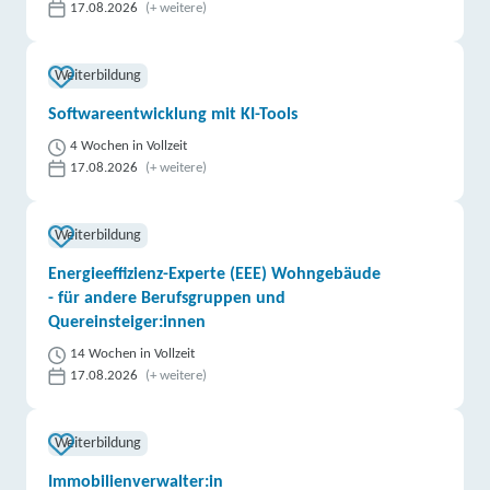
17.08.2026
(+ weitere)
weitere Informationen
Weiterbildung
DAA Deutsche Angestellten-Akademie gGmbH |
Blumenstraße 80, 01307 Dresden
Partner
Softwareentwicklung mit KI-Tools
4 Wochen in Vollzeit
weitere Informationen
17.08.2026
(+ weitere)
Randstad Deutschland GmbH & Co. KG | Dr.-Külz-
Ring 15, 01067 Dresden
Partner
Weiterbildung
weitere Informationen
Energieeffizienz-Experte (EEE) Wohngebäude
- für andere Berufsgruppen und
Quereinsteiger:innen
TÜV Rheinland Akademie GmbH | Enderstraße 94,
01277 Dresden
14 Wochen in Vollzeit
Partner
17.08.2026
(+ weitere)
weitere Informationen
Weiterbildung
die Sprachwerkstatt Privates Institut für
Kommunikation, Wirtschaft und Sprache GmbH |
Immobilienverwalter:in