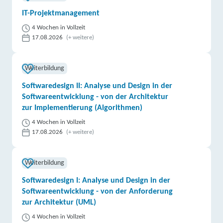
weitere Informationen
IT-Projektmanagement
Lecturio GmbH | Altmarkt 10 B/D, 01067 Dresden
4 Wochen in Vollzeit
17.08.2026
(+ weitere)
Partner
weitere Informationen
Weiterbildung
Berger Bildungsinstitut GmbH | Altmarkt 10 B/D,
Softwaredesign II: Analyse und Design in der
01067 Dresden
Partner
Softwareentwicklung - von der Architektur
zur Implementierung (Algorithmen)
weitere Informationen
4 Wochen in Vollzeit
17.08.2026
(+ weitere)
mycareernow GmbH | Altmarkt 10 D, 01067
Dresden
Partner
Weiterbildung
weitere Informationen
Softwaredesign I: Analyse und Design in der
Softwareentwicklung - von der Anforderung
Akademie für berufliche Aus- und Weiterbildung
zur Architektur (UML)
Schweiger & Schmitt GmbH | Bertolt-Brecht-Allee
24, 01309 Dresden
4 Wochen in Vollzeit
Partner