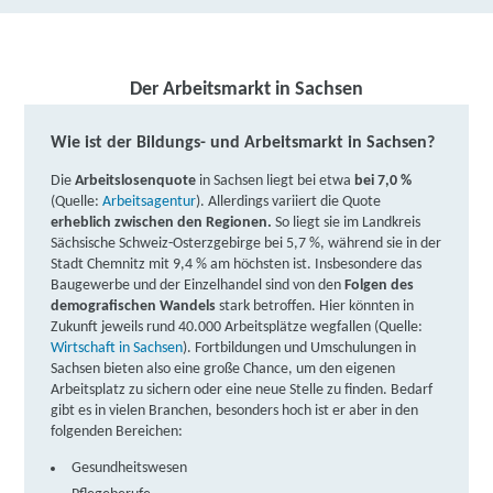
IBB Dresden | IBB Prager Straße 2 A, 01069 Dresden
weitere Informationen
Der Arbeitsmarkt in Sachsen
its digital akademie GmbH | Prager Straße 2 B,
01069 Dresden
Partner
Wie ist der Bildungs- und Arbeitsmarkt in Sachsen?
weitere Informationen
Die
Arbeitslosenquote
in Sachsen liegt bei etwa
bei 7,0 %
(Quelle:
Arbeitsagentur
). Allerdings variiert die Quote
Fortbildungsakademie der Wirtschaft (faw)
erheblich zwischen den Regionen.
So liegt sie im Landkreis
Sächsische Schweiz-Osterzgebirge bei 5,7 %, während sie in der
gemeinnützige Gesellschaft mbH | Wallstraße 2 - 3,
Stadt Chemnitz mit 9,4 % am höchsten ist. Insbesondere das
04838 Eilenburg
Partner
Baugewerbe und der Einzelhandel sind von den
Folgen des
demografischen Wandels
stark betroffen. Hier könnten in
weitere Informationen
Zukunft jeweils rund 40.000 Arbeitsplätze wegfallen (Quelle:
Wirtschaft in Sachsen
). Fortbildungen und Umschulungen in
Sachsen bieten also eine große Chance, um den eigenen
SWA Bildungsakademie GmbH | Am Bahnhof 7,
Arbeitsplatz zu sichern oder eine neue Stelle zu finden. Bedarf
09599 Freiberg
Partner
gibt es in vielen Branchen, besonders hoch ist er aber in den
folgenden Bereichen:
weitere Informationen
Gesundheitswesen