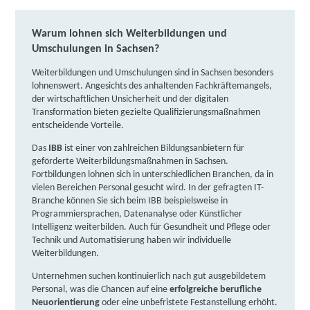
weitere Informationen
Warum lohnen sich Weiterbildungen und
Umschulungen in Sachsen?
Donner + Partner GmbH Sachsen | Jakobstraße 15,
02826 Görlitz
Partner
Weiterbildungen und Umschulungen sind in Sachsen besonders
lohnenswert. Angesichts des anhaltenden Fachkräftemangels,
weitere Informationen
der wirtschaftlichen Unsicherheit und der digitalen
Transformation bieten gezielte Qualifizierungsmaßnahmen
entscheidende Vorteile. ​
Fortbildungsakademie der Wirtschaft (faw)
gemeinnützige Gesellschaft mbH | Südstraße 80,
Das
IBB
ist einer von zahlreichen Bildungsanbietern für
04668 Grimma
geförderte Weiterbildungsmaßnahmen in Sachsen.
Partner
Fortbildungen lohnen sich in unterschiedlichen Branchen, da in
weitere Informationen
vielen Bereichen Personal gesucht wird. In der gefragten IT-
Branche können Sie sich beim IBB beispielsweise in
Programmiersprachen, Datenanalyse oder Künstlicher
bam GmbH | Mozartallee 18, 01558 Großenhain
Intelligenz weiterbilden. Auch für Gesundheit und Pflege oder
Technik und Automatisierung haben wir individuelle
Partner
Weiterbildungen.
weitere Informationen
Unternehmen suchen kontinuierlich nach gut ausgebildetem
Personal, was die Chancen auf eine
erfolgreiche berufliche
Fortbildungsakademie der Wirtschaft (faw)
Neuorientierung
oder eine unbefristete Festanstellung erhöht.