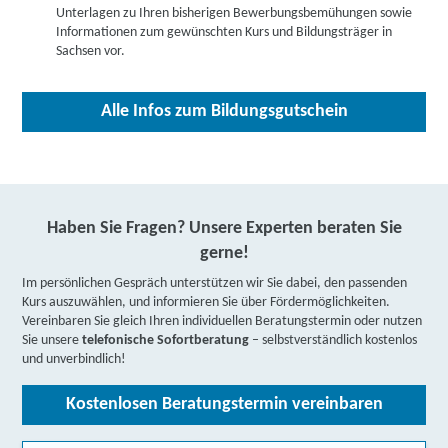
Unterlagen zu Ihren bisherigen Bewerbungsbemühungen sowie
Fortbildungsakademie der Wirtschaft (faw)
Informationen zum gewünschten Kurs und Bildungsträger in
gemeinnützige Gesellschaft mbH | Rathenaustraße
Sachsen vor.
18 A, 02763 Zittau
Partner
Alle Infos zum Bildungsgutschein
weitere Informationen
SWA Bildungsakademie GmbH | Bahnhofstraße 46,
08056 Zwickau
Partner
weitere Informationen
Haben Sie Fragen? Unsere Experten beraten Sie
gerne!
Fortbildungsakademie der Wirtschaft (faw)
Im persönlichen Gespräch unterstützen wir Sie dabei, den passenden
gemeinnützige Gesellschaft mbH | Hauptstraße 18 -
Kurs auszuwählen, und informieren Sie über Fördermöglichkeiten.
20, 08056 Zwickau
Vereinbaren Sie gleich Ihren individuellen Beratungstermin oder nutzen
Partner
Sie unsere
telefonische Sofortberatung
– selbstverständlich kostenlos
weitere Informationen
und unverbindlich!
Kostenlosen Beratungstermin vereinbaren