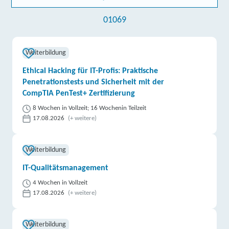
Fortbildungsakademie der Wirtschaft (faw)
01069
gemeinnützige Gesellschaft mbH | Ludwigstraße 21,
09113 Chemnitz
Partner
Weiterbildung
weitere Informationen
Ethical Hacking für IT-Profis: Praktische
Penetrationstests und Sicherheit mit der
Berger Bildungsinstitut GmbH | Zwickauer Straße
CompTIA PenTest+ Zertifizierung
145, 09116 Chemnitz
Partner
8 Wochen in Vollzeit; 16 Wochenin Teilzeit
weitere Informationen
17.08.2026
(+ weitere)
Fortbildungsakademie der Wirtschaft (faw)
Weiterbildung
gemeinnützige Gesellschaft mbH | Mauergasse 32 -
34, 04509 Delitzsch
IT-Qualitätsmanagement
Partner
4 Wochen in Vollzeit
weitere Informationen
17.08.2026
(+ weitere)
bam GmbH | Eichbergstraße 8, 04720 Döbeln
Partner
Weiterbildung