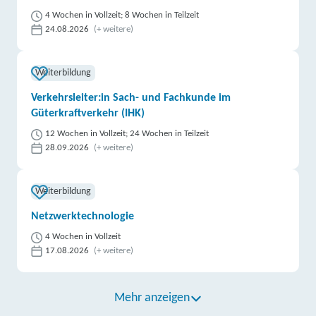
Großenhainer Straße 99, 01127 Dresden
Partner
4 Wochen in Vollzeit; 8 Wochen in Teilzeit
24.08.2026
(+ weitere)
weitere Informationen
bam GmbH | Löbtauer Straße 4 - 6, 01067 Dresden
Weiterbildung
Partner
Verkehrsleiter:in Sach- und Fachkunde im
weitere Informationen
Güterkraftverkehr (IHK)
12 Wochen in Vollzeit; 24 Wochen in Teilzeit
Berger Bildungsinstitut GmbH | Lohrmannstraße 20,
28.09.2026
(+ weitere)
01237 Dresden
Partner
weitere Informationen
Weiterbildung
Netzwerktechnologie
Fortbildungsakademie der Wirtschaft (faw)
4 Wochen in Vollzeit
gemeinnützige Gesellschaft mbH | Paradiesstraße
17.08.2026
(+ weitere)
40, 01217 Dresden
Partner
weitere Informationen
Mehr anzeigen