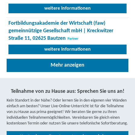
weitere Informationen
Fortbildungsakademie der Wirtschaft (faw)
gemeinnützige Gesellschaft mbH | Kreckwitzer
Straße 11, 02625 Bautzen
Partner
weitere Informationen
Donner + Partner GmbH Sachsen | Wilthener Str.
Mehr anzeigen
32, 02625 Bautzen
Partner
weitere Informationen
Teilnahme von zu Hause aus: Sprechen Sie uns an!
Fortbildungsakademie der Wirtschaft (faw)
Kein Standort in der Nähe? Oder lernen Sie in den eigenen vier Wänden
gemeinnützige Gesellschaft mbH | Fabrikstraße 6,
einfach am besten? Unser Live-Online-Unterricht ist für die Teilnahme
von zu Hause aus prima geeignet! Wir beraten Sie gerne zu Ihren
04552 Borna
Partner
individuellen Teilnahmemöglichkeiten. Vereinbaren Sie gleich einen
kostenlosen Termin oder nutzen Sie unsere telefonische Sofortberatung.
weitere Informationen