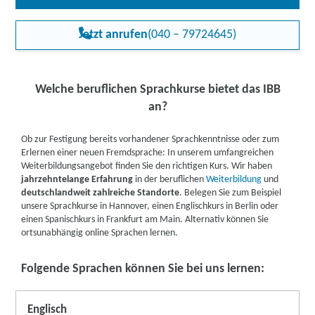
unterstützen Sie bei sämtlichen Fragen.
Ihrem Fall möglich ist, wird individuell entschieden. Gerne
informieren wir Sie in einem persönlichen Gespräch darüber,
Jetzt anrufen
(040 – 79724645)
welche Förderprogramme für Sie in Frage kommen.
Fördermöglichkeiten für Arbeitssuchende
Sollten Sie arbeitssuchend sein, können Sie finanzielle Förderung
Welche beruflichen Sprachkurse bietet das IBB
u.a. bei folgenden Kostenträgern beantragen:
an?
Agentur für Arbeit
Jobcenter
Ob zur Festigung bereits vorhandener Sprachkenntnisse oder zum
Deutsche Rentenversicherung
Erlernen einer neuen Fremdsprache: In unserem umfangreichen
Berufsförderungsdienst der Bundeswehr (BDF)
Weiterbildungsangebot finden Sie den richtigen Kurs. Wir haben
jahrzehntelange Erfahrung
in der beruflichen
Weiterbildung
und
Mehr zum Bildungsgutschein
deutschlandweit zahlreiche Standorte
. Belegen Sie zum Beispiel
unsere Sprachkurse in Hannover, einen Englischkurs in Berlin oder
Fördermöglichkeiten für Berufstätige
einen Spanischkurs in Frankfurt am Main. Alternativ können Sie
Auch Berufstätige können unter bestimmten Voraussetzungen
ortsunabhängig online Sprachen lernen.
gefördert werden. Förderungsanträge können Sie u. a. bei
folgenden Kostenträgern stellen:
Folgende Sprachen können Sie bei uns lernen
:
Agentur für Arbeit
Bundesministerium für Bildung und Forschung
Englisch
Regionale Programme (z. B. Förderprogramme der