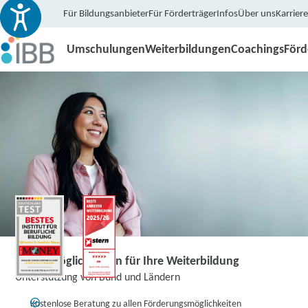
Für Bildungsanbieter
Für Förderträger
Infos
Über uns
Karriere
Umschulungen
Weiterbildungen
Coachings
För
Fördermöglichkeiten für Ihre Weiterbildung
Unterstützung von Bund und Ländern
Kostenlose Beratung zu allen Förderungsmöglichkeiten