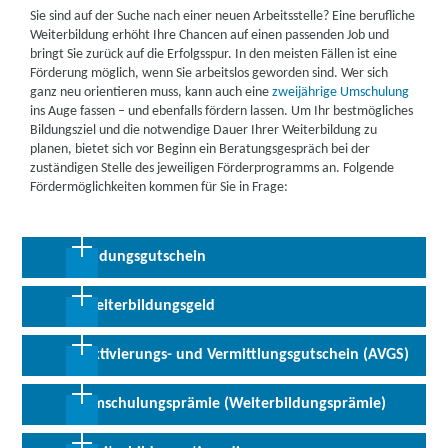
Sie sind auf der Suche nach einer neuen Arbeitsstelle? Eine berufliche
Weiterbildung erhöht Ihre Chancen auf einen passenden Job und
bringt Sie zurück auf die Erfolgsspur. In den meisten Fällen ist eine
Förderung möglich, wenn Sie arbeitslos geworden sind. Wer sich
ganz neu orientieren muss, kann auch eine
zweijährige Umschulung
ins Auge fassen – und ebenfalls fördern lassen. Um Ihr bestmögliches
Bildungsziel und die notwendige Dauer Ihrer Weiterbildung zu
planen, bietet sich vor Beginn ein Beratungsgespräch bei der
zuständigen Stelle des jeweiligen Förderprogramms an. Folgende
Fördermöglichkeiten kommen für Sie in Frage:
1. Bildungsgutschein
2. Weiterbildungsgeld
Der Bildungsgutschein ist ein typisches Förderinstrument für alle,
die arbeitssuchend oder von Arbeitslosigkeit bedroht sind. Mit
Seit dem 1. Juli 2023 erhalten Teilnehmer an einer
3. Aktivierungs- und Vermittlungsgutschein (AVGS)
dem
Bildungsgutschein
haben Sie die Möglichkeit, an einer
berufsabschlussbezogenen Weiterbildung ein
monatliches
förderfähigen Weiterbildung teilzunehmen, ohne selbst die
Weiterbildungsgeld in Höhe von 150 Euro
, wenn sie arbeitslos
Kosten dafür zu tragen.
4. Umschulungsprämie (Weiterbildungsprämie)
sind oder als Beschäftigte aufstockende Leistungen beziehen. Zu
Was wird gefördert?
Wichtig ist, dass Sie den Bildungsgutschein innerhalb von drei
solchen berufsabschlussbezogenen Weiterbildungen gehören zum
Der Aktivierungs- und Vermittlungsgutschein (
AVGS
) gilt für
Monaten nach Erhalt bei einem zugelassenen Träger Ihrer Wahl