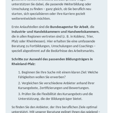
unterstützen Sie dabei, die passende Weiterbildung oder
weitere Informationen
Umschulung zu finden – ganz gleich, ob Sie beruflich neu
starten, sich spezialisieren oder Ihre Karriere gezielt
weiterentwickeln möchten.
ProfeS GmbH | Max-von-Laue-Str. 3, 76829 Landau
Erste Anlaufstellen sind die
Bundesagentur für Arbeit
, die
Partner
Industrie- und Handelskammern und Handwerkskammern
,
weitere Informationen
die in allen Regionen vertreten sind (z. B. in Koblenz, Trier,
Pfalz oder Rheinhessen). Hier erhalten Sie eine umfassende
Beratung zu Fortbildungen, Umschulungen und Coachings –
DAA Deutsche Angestellten-Akademie GmbH |
speziell abgestimmt auf die Bedürfnisse des Arbeitsmarkts.
Ostring 17 - 19, 76829 Landau
Partner
Schritte zur Auswahl des passenden Bildungsträgers in
weitere Informationen
Rheinland-Pfalz:
Beginnen Sie Ihre Suche mit einem klaren Ziel: Welche
TERTIA Berufsförderung GmbH & Co. KG | Ostring
Fähigkeiten wollen Sie erwerben?
19, 76829 Landau
Vergleichen Sie verschiedene Anbieter anhand ihrer
Partner
Kursangebote, Zertifizierungen und Bewertungen.
weitere Informationen
Prüfen Sie die Flexibilität des Kursangebots und die
Unterstützung, die der Bildungsträger bietet.
IBB Linz | Mittelstraße 22, 53545 Linz
Partner
So finden Sie den Anbieter, der Ihre beruflichen Ziele optimal
unterstützt. Mit unserer Beratung gelingt Ihnen das spielend –