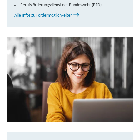
67433 Neustadt
Partner
Berufsförderungsdienst der Bundeswehr (BFD)
weitere Informationen
Alle Infos zu Fördermöglichkeiten
TERTIA Berufsförderung GmbH & Co. KG |
Maximilianstraße 18, 67433 Neustadt
Partner
weitere Informationen
DAA Deutsche Angestellten-Akademie gGmbH |
Engerser Straße 13, 56564 Neuwied
Partner
weitere Informationen
Fortbildungsakademie der Wirtschaft (faw)
gemeinnützige Gesellschaft mbH | Langendorfer
Straße 105, 56564 Neuwied
Partner
weitere Informationen