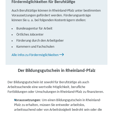
IBB Neuwied | Weißenthurmer Str. 4, 56564
Fördermöglichkeiten für Berufstätige
Neuwied
Partner
Auch Berufstätige können in Rheinland-Pfalz unter bestimmten
Voraussetzungen gefördert werden. Förderungsanträge
weitere Informationen
können Sie u. a. bei folgenden Kostenträgern stellen:
isb Institut für Schulung und Beruf |
Bundesagentur für Arbeit
Weißenthurmer Str. 4, 56564 Neuwied
Örtliches Jobcenter
Partner
Förderung durch den Arbeitgeber
weitere Informationen
Kammern und Fachschulen
Alle Infos zu Fördermöglichkeiten
DAA Deutsche Angestellten-Akademie gGmbH |
Fröhnstraße 12, 66954 Pirmasens
Partner
Der Bildungsgutschein in Rheinland-Pfalz
weitere Informationen
Der Bildungsgutschein ist sowohl für Berufstätige als auch
Lernstudio Barbarossa / MegaKids Fortbildungs
Arbeitssuchende eine wertvolle Möglichkeit, berufliche
GmbH | Hauptstraße 9 B, 66953 Pirmasens
Partner
Fortbildungen oder Umschulungen in Rheinland-Pfalz zu finanzieren.
weitere Informationen
Voraussetzungen
: Um einen Bildungsgutschein in Rheinland-
Pfalz zu erhalten, müssen Sie entweder arbeitslos,
arbeitssuchend oder von Arbeitslosigkeit bedroht sein oder die
IBB Simmern | Bahnhofsplatz 5, 55469 Simmern