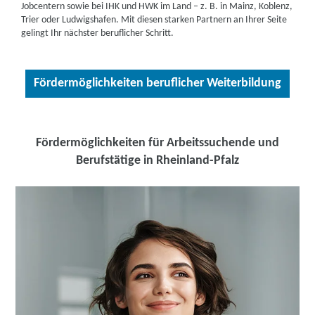
weitere Informationen
Jobcentern sowie bei IHK und HWK im Land – z. B. in Mainz, Koblenz,
Trier oder Ludwigshafen. Mit diesen starken Partnern an Ihrer Seite
Lernstudio Barbarossa / MegaKids Fortbildungs
gelingt Ihr nächster beruflicher Schritt.
GmbH | Stadthausstraße 13, 55116 Mainz
Partner
weitere Informationen
Fördermöglichkeiten beruflicher Weiterbildung
IBB Mayen | Polcher Straße 5-13, 56727 Mayen
Partner
Fördermöglichkeiten für Arbeitssuchende und
weitere Informationen
Berufstätige in Rheinland-Pfalz
Bildungswerk der Hessischen Wirtschaft e. V.
(BWHW) | Limburger Str. 9 A, 56410 Montabaur
Partner
weitere Informationen
DAA Deutsche Angestellten-Akademie gGmbH |
Steinweg 34, 56410 Montabaur
Partner