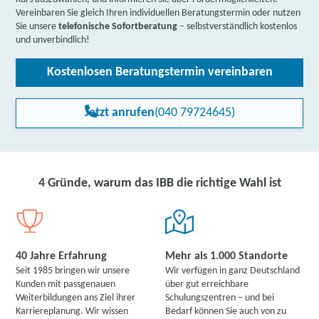
(BWHW) | Neustraße 39, 56457 Westerburg
Partner
Vereinbaren Sie gleich Ihren individuellen Beratungstermin oder nutzen
Sie unsere
telefonische Sofortberatung
– selbstverständlich kostenlos
weitere Informationen
und unverbindlich!
Institut für Bildung und Beruf EU (IBB) |
Kostenlosen Beratungstermin vereinbaren
Wörthstraße 3, 56457 Westerburg
Partner
Jetzt anrufen
(040 79724645)
weitere Informationen
DAA Deutsche Angestellten-Akademie gGmbH |
Friedrichstraße 22, 54516 Wittlich
Partner
4 Gründe, warum das IBB die richtige Wahl ist
weitere Informationen
Lernstudio Barbarossa / MegaKids Fortbildungs
GmbH | Ludwigsplatz 1, 67547 Worms
Partner
40 Jahre Erfahrung
Mehr als 1.000 Standorte
Seit 1985 bringen wir unsere
Wir verfügen in ganz Deutschland
weitere Informationen
Kunden mit passgenauen
über gut erreichbare
Weiterbildungen ans Ziel ihrer
Schulungszentren – und bei
IBB Worms | Wilhelm-Leuschner-Straße 11 - 13,
Karriereplanung. Wir wissen
Bedarf können Sie auch von zu