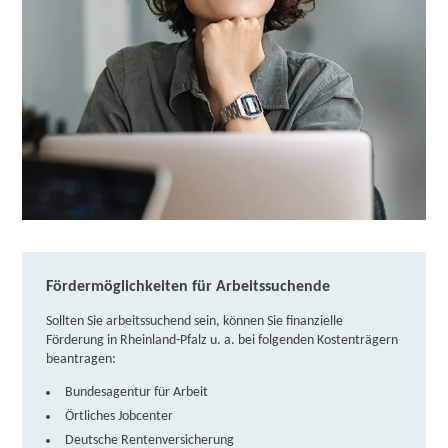
weitere Informationen
isb Institut für Schulung und Beruf | Wilhelm-
Mangels-Str. 17 - 19, 56410 Montabaur
Partner
weitere Informationen
welcome gGmbH | Industriestraße 22, 56355
Nastätten
Partner
weitere Informationen
Fördermöglichkeiten für Arbeitssuchende
Lernstudio Barbarossa / MegaKids Fortbildungs
GmbH | Kellereistraße 18, 67433 Neustadt
Partner
Sollten Sie arbeitssuchend sein, können Sie finanzielle
Förderung in Rheinland-Pfalz u. a. bei folgenden Kostenträgern
weitere Informationen
beantragen:
Bundesagentur für Arbeit
Fortbildungsakademie der Wirtschaft (faw)
Örtliches Jobcenter
gemeinnützige Gesellschaft mbH | Lindenstraße 7,
Deutsche Rentenversicherung