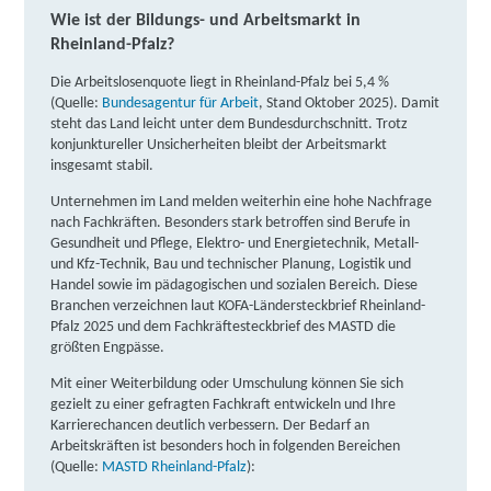
Wie ist der Bildungs- und Arbeitsmarkt in
Rheinland-Pfalz?
Learning Digital (LDE) GmbH | Europaallee 33,
67657 Kaiserslautern
Partner
Die Arbeitslosenquote liegt in Rheinland-Pfalz bei 5,4 %
(Quelle:
Bundesagentur für Arbeit
, Stand Oktober 2025). Damit
weitere Informationen
steht das Land leicht unter dem Bundesdurchschnitt. Trotz
konjunktureller Unsicherheiten bleibt der Arbeitsmarkt
insgesamt stabil.
Berger Bildungsinstitut GmbH | Europaallee 33,
67657 Kaiserslautern
Unternehmen im Land melden weiterhin eine hohe Nachfrage
Partner
nach Fachkräften. Besonders stark betroffen sind Berufe in
weitere Informationen
Gesundheit und Pflege, Elektro- und Energietechnik, Metall-
und Kfz-Technik, Bau und technischer Planung, Logistik und
Handel sowie im pädagogischen und sozialen Bereich. Diese
Fortbildungsakademie der Wirtschaft (faw)
Branchen verzeichnen laut KOFA-Ländersteckbrief Rheinland-
gemeinnützige Gesellschaft mbH | Flickerstal 5,
Pfalz 2025 und dem Fachkräftesteckbrief des MASTD die
67657 Kaiserslautern
größten Engpässe.
Partner
Mit einer Weiterbildung oder Umschulung können Sie sich
weitere Informationen
gezielt zu einer gefragten Fachkraft entwickeln und Ihre
Karrierechancen deutlich verbessern. Der Bedarf an
TERTIA Berufsförderung GmbH & Co. KG | Richard-
Arbeitskräften ist besonders hoch in folgenden Bereichen
(Quelle:
MASTD Rheinland-Pfalz
):
Wagner-Straße 1, 67655 Kaiserslautern
Partner