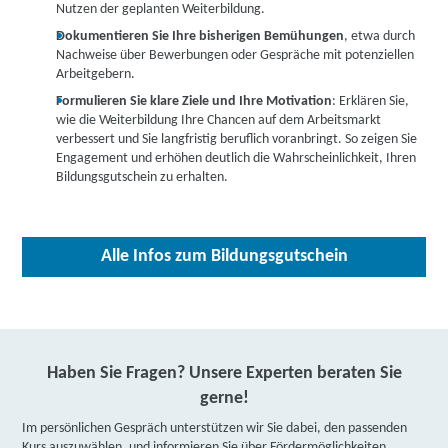
Nutzen der geplanten Weiterbildung.
Hallmann Personal- und Schulungscenter GmbH |
Dokumentieren Sie Ihre bisherigen Bemühungen
, etwa durch
Am Palastgarten 12, 54290 Trier
Partner
Nachweise über Bewerbungen oder Gespräche mit potenziellen
Arbeitgebern.
weitere Informationen
Formulieren Sie klare Ziele und Ihre Motivation
: Erklären Sie,
wie die Weiterbildung Ihre Chancen auf dem Arbeitsmarkt
IBB Trier | Güterstraße 80, 54295 Trier
Partner
verbessert und Sie langfristig beruflich voranbringt. So zeigen Sie
Engagement und erhöhen deutlich die Wahrscheinlichkeit, Ihren
weitere Informationen
Bildungsgutschein zu erhalten.
DAA Deutsche Angestellten-Akademie gGmbH |
Hawstraße 2 A, 54290 Trier
Partner
Alle Infos zum Bildungsgutschein
weitere Informationen
Lernstudio Barbarossa / MegaKids Fortbildungs
GmbH | Johann-Philipp-Straße 2, 54290 Trier
Partner
Haben Sie Fragen? Unsere Experten beraten Sie
weitere Informationen
gerne!
Im persönlichen Gespräch unterstützen wir Sie dabei, den passenden
Bildungswerk der Hessischen Wirtschaft e. V.
Kurs auszuwählen, und informieren Sie über Fördermöglichkeiten.