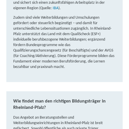
Partner
und sichert sich einen zukunftsfähigen Arbeitsplatz in der
eigenen Region (Quelle:
IBA
).
weitere Informationen
Zudem sind viele Weiterbildungen und Umschulungen
gefördert oder steuerlich begünstigt – und damit für
isb Institut für Schulung und Beruf | Löhrstraße 87
unterschiedliche Lebenssituationen zugänglich. In Rheinland-
A/B, 56068 Koblenz
Partner
Pfalz unterstützt das Land mit dem QualiScheck (ESF+)
individuelle berufsbezogene Weiterbildungen; ergänzend
weitere Informationen
fördern Bundesprogramme wie das
Qualifizierungschancengesetz (für Beschäftigte) und der AVGS
DAA Deutsche Angestellten-Akademie gGmbH |
(für Coaching/Aktivierung). Diese Förderprogramme bilden das
Fundament einer modernen Berufsförderung, die Lernen
Thielenstraße 13, 56073 Koblenz
Partner
bezahlbar und praxisnah macht.
weitere Informationen
Bildungswerk der Hessischen Wirtschaft e. V.
(BWHW) | Schwarzer Weg 4, 56112 Lahnstein
Partner
Wie findet man den richtigen Bildungsträger in
weitere Informationen
Rheinland-Pfalz?
Das Angebot an Beratungsstellen und
Lernstudio Barbarossa / MegaKids Fortbildungs
Weiterbildungseinrichtungen in Rheinland-Pfalz ist breit
GmbH | Kleiner Platz 11, 76829 Landau
Partner
gefächert. Sowohl öffentliche als auch private Träger