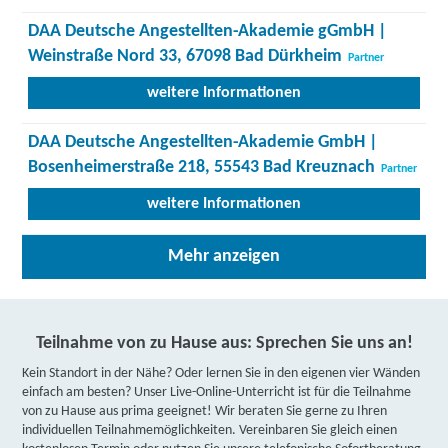
DAA Deutsche Angestellten-Akademie gGmbH |
Weinstraße Nord 33, 67098 Bad Dürkheim
Partner
weitere Informationen
DAA Deutsche Angestellten-Akademie GmbH |
Bosenheimerstraße 218, 55543 Bad Kreuznach
Partner
weitere Informationen
Berger Bildungsinstitut GmbH | Gymnasialstraße 2,
Mehr anzeigen
55543 Bad Kreuznach
Partner
weitere Informationen
Teilnahme von zu Hause aus: Sprechen Sie uns an!
Lernstudio Barbarossa / MegaKids Fortbildungs
Kein Standort in der Nähe? Oder lernen Sie in den eigenen vier Wänden
GmbH | Mannheimer Straße 137 - 139, 55543 Bad
einfach am besten? Unser Live-Online-Unterricht ist für die Teilnahme
von zu Hause aus prima geeignet! Wir beraten Sie gerne zu Ihren
Kreuznach
Partner
individuellen Teilnahmemöglichkeiten. Vereinbaren Sie gleich einen