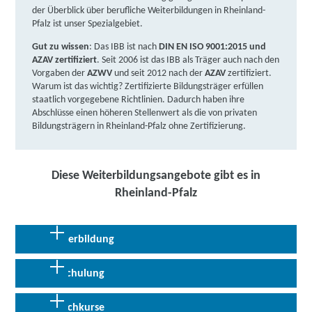
weitere Informationen
der Überblick über berufliche Weiterbildungen in Rheinland-
Pfalz ist unser Spezialgebiet.
NEXIO Online Akademie GmbH | Am
Gut zu wissen
: Das IBB ist nach
DIN EN ISO 9001:2015 und
Herrschaftsweiher 11, 67071 Ludwigshafen
Partner
AZAV zertifiziert
. Seit 2006 ist das IBB als Träger auch nach den
Vorgaben der
AZWV
und seit 2012 nach der
AZAV
zertifiziert.
weitere Informationen
Warum ist das wichtig? Zertifizierte Bildungsträger erfüllen
staatlich vorgegebene Richtlinien. Dadurch haben ihre
Lernstudio Barbarossa / MegaKids Fortbildungs
Abschlüsse einen höheren Stellenwert als die von privaten
Bildungsträgern in Rheinland-Pfalz ohne Zertifizierung.
GmbH | Bismarckstraße 106, 67059 Ludwigshafen
Partner
weitere Informationen
Diese Weiterbildungsangebote gibt es in
Rheinland-Pfalz
TERTIA Berufsförderung GmbH & Co. KG |
Bürgermeister-Grünzweig-Straße 1, 67059
Weiterbildung
Ludwigshafen
Partner
weitere Informationen
Wer sich für eine Weiterbildung in Rheinland-Pfalz entscheidet,
Umschulung
investiert in eine starke berufliche Zukunft. Besonders gefragt
sind Zusatzqualifizierungen in Elektro- und Energietechnik,
Berger Bildungsinstitut GmbH | Heinigstraße 26,
Mit einer Umschulung in Rheinland-Pfalz legen Sie den Grundstein
Sprachkurse
Automatisierung und Mechatronik, Metall- und Kfz-Technik sowie