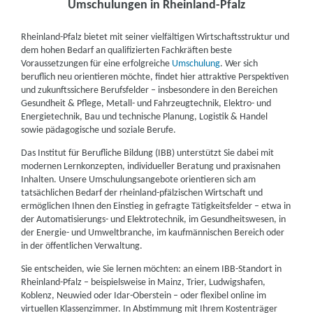
Umschulungen in Rheinland-Pfalz
Berger Bildungsinstitut GmbH | Am Schleifweg 16,
Rheinland-Pfalz bietet mit seiner vielfältigen Wirtschaftsstruktur und
55128 Mainz
Partner
dem hohen Bedarf an qualifizierten Fachkräften beste
Voraussetzungen für eine erfolgreiche
Umschulung
. Wer sich
weitere Informationen
beruflich neu orientieren möchte, findet hier attraktive Perspektiven
und zukunftssichere Berufsfelder – insbesondere in den Bereichen
Akademisches Bildungs-Center e.V. (ABC) |
Gesundheit & Pflege, Metall- und Fahrzeugtechnik, Elektro- und
Bonifaziusplatz 1 A, 55118 Mainz
Energietechnik, Bau und technische Planung, Logistik & Handel
Partner
sowie pädagogische und soziale Berufe.
weitere Informationen
Das Institut für Berufliche Bildung (IBB) unterstützt Sie dabei mit
modernen Lernkonzepten, individueller Beratung und praxisnahen
Do IT Digital GmbH | Hauptstraße 17 - 19, 55120
Inhalten. Unsere Umschulungsangebote orientieren sich am
tatsächlichen Bedarf der rheinland-pfälzischen Wirtschaft und
Mainz
Partner
ermöglichen Ihnen den Einstieg in gefragte Tätigkeitsfelder – etwa in
der Automatisierungs- und Elektrotechnik, im Gesundheitswesen, in
weitere Informationen
der Energie- und Umweltbranche, im kaufmännischen Bereich oder
in der öffentlichen Verwaltung.
Learning Digital (LDE) GmbH | Holzhofstraße 2,
Sie entscheiden, wie Sie lernen möchten: an einem IBB-Standort in
55116 Mainz
Partner
Rheinland-Pfalz – beispielsweise in Mainz, Trier, Ludwigshafen,
Koblenz, Neuwied oder Idar-Oberstein – oder flexibel online im
weitere Informationen
virtuellen Klassenzimmer. In Abstimmung mit Ihrem Kostenträger