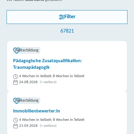
weitere Informationen
Filter
DAA Deutsche Angestellten-Akademie gGmbH |
Rathausstraße 1, 53474 Bad Neuenahr-Ahrweiler
67821
Partner
weitere Informationen
Weiterbildung
Pädagogische Zusatzqualifikation:
IBB Bernkastel-Kues | Gartenstraße 21, 54470
Traumapädagogik
Bernkastel-Kues
Partner
4 Wochen in Vollzeit; 8 Wochen in Teilzeit
weitere Informationen
24.08.2026
(+ weitere)
DAA Deutsche Angestellten-Akademie gGmbH |
Weiterbildung
Steinerother Str. 1 / 1 A, 57518 Betzdorf
Partner
Immobilienbewerter:in
weitere Informationen
4 Wochen in Vollzeit; 8 Wochen in Teilzeit
21.09.2026
(+ weitere)
Fortbildungsakademie der Wirtschaft (faw)