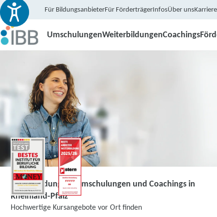
Für Bildungsanbieter
Für Förderträger
Infos
Über uns
Karriere
Umschulungen
Weiterbildungen
Coachings
För
Weiterbildungen, Umschulungen und Coachings in
Rheinland-Pfalz
Hochwertige Kursangebote vor Ort finden