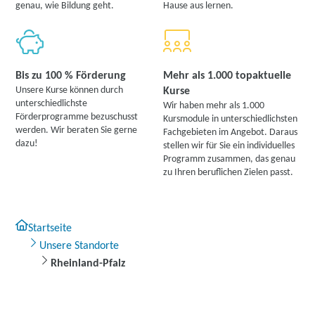
genau, wie Bildung geht.
Hause aus lernen.
67547 Worms
Partner
weitere Informationen
Berger Bildungsinstitut GmbH | Wilhelm-Leuschner-
Bis zu 100 % Förderung
Mehr als 1.000 topaktuelle
Straße 4, 67547 Worms
Partner
Unsere Kurse können durch
Kurse
unterschiedlichste
Wir haben mehr als 1.000
weitere Informationen
Förderprogramme bezuschusst
Kursmodule in unterschiedlichsten
werden. Wir beraten Sie gerne
Fachgebieten im Angebot. Daraus
dazu!
Lernstudio Barbarossa / MegaKids Fortbildungs
stellen wir für Sie ein individuelles
Programm zusammen, das genau
GmbH | Hauptstraße 20, 66482 Zweibrücken
Partner
zu Ihren beruflichen Zielen passt.
weitere Informationen
Startseite
Unsere Standorte
Rheinland-Pfalz