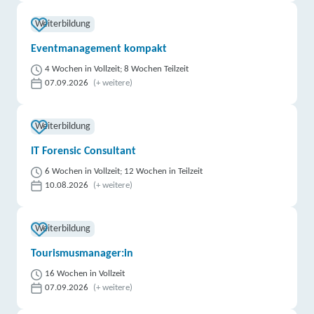
gemeinnützige Gesellschaft mbH | Stefan-George-
Str. 20, 55411 Bingen
Weiterbildung
Partner
Eventmanagement kompakt
weitere Informationen
4 Wochen in Vollzeit; 8 Wochen Teilzeit
IBB Cochem | Ravenéstraße 11, 56812 Cochem
07.09.2026
(+ weitere)
Partner
Weiterbildung
weitere Informationen
IT Forensic Consultant
Bildungswerk der Hessischen Wirtschaft e. V.
6 Wochen in Vollzeit; 12 Wochen in Teilzeit
(BWHW) | Felkestraße 37, 65582 Diez
Partner
10.08.2026
(+ weitere)
weitere Informationen
Weiterbildung
Lernstudio Barbarossa / MegaKids Fortbildungs
Tourismusmanager:in
GmbH | Rathausplatz 13, 67227 Frankenthal
Partner
16 Wochen in Vollzeit
weitere Informationen
07.09.2026
(+ weitere)