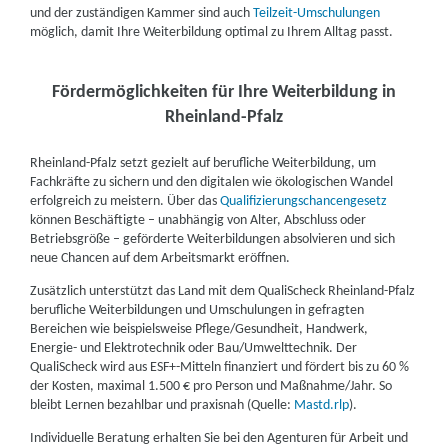
und der zuständigen Kammer sind auch
Teilzeit-Umschulungen
Fortbildungsakademie der Wirtschaft (faw)
möglich, damit Ihre Weiterbildung optimal zu Ihrem Alltag passt.
gemeinnützige Gesellschaft mbH | Lise-Meitner-
Straße 9, 55129 Mainz
Partner
Fördermöglichkeiten für Ihre Weiterbildung in
weitere Informationen
Rheinland-Pfalz
TERTIA Berufsförderung GmbH & Co. KG | Max-
Rheinland-Pfalz setzt gezielt auf berufliche Weiterbildung, um
Fachkräfte zu sichern und den digitalen wie ökologischen Wandel
Hufschmidt-Str. 1, 55130 Mainz
Partner
erfolgreich zu meistern. Über das
Qualifizierungschancengesetz
können Beschäftigte – unabhängig von Alter, Abschluss oder
weitere Informationen
Betriebsgröße – geförderte Weiterbildungen absolvieren und sich
neue Chancen auf dem Arbeitsmarkt eröffnen.
DAA Deutsche Angestellten-Akademie GmbH |
Zusätzlich unterstützt das Land mit dem QualiScheck Rheinland-Pfalz
Mombacher Straße 78, 55122 Mainz
Partner
berufliche Weiterbildungen und Umschulungen in gefragten
Bereichen wie beispielsweise Pflege/Gesundheit, Handwerk,
weitere Informationen
Energie- und Elektrotechnik oder Bau/Umwelttechnik. Der
QualiScheck wird aus ESF+-Mitteln finanziert und fördert bis zu 60 %
Akademisches Bildungs-Center e.V. (ABC) |
der Kosten, maximal 1.500 € pro Person und Maßnahme/Jahr. So
bleibt Lernen bezahlbar und praxisnah (Quelle:
Mastd.rlp
).
Rhabanusstraße 5, 55118 Mainz
Partner
Individuelle Beratung erhalten Sie bei den Agenturen für Arbeit und