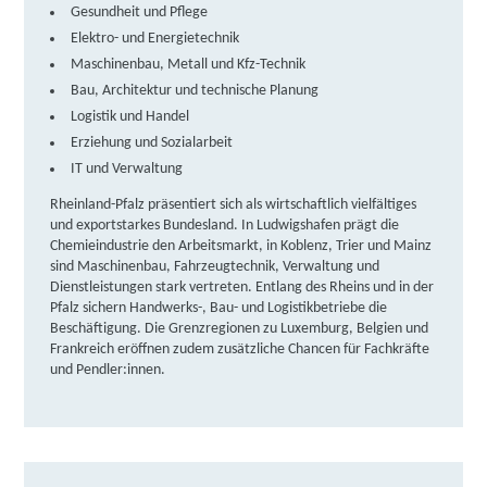
Gesundheit und Pflege
weitere Informationen
Elektro- und Energietechnik
Maschinenbau, Metall und Kfz-Technik
DAA Deutsche Angestellten-Akademie GmbH |
Bau, Architektur und technische Planung
Richard-Wagner-Straße 1, 67655 Kaiserslautern
Logistik und Handel
Partner
Erziehung und Sozialarbeit
weitere Informationen
IT und Verwaltung
Rheinland-Pfalz präsentiert sich als wirtschaftlich vielfältiges
Lernstudio Barbarossa / MegaKids Fortbildungs
und exportstarkes Bundesland. In Ludwigshafen prägt die
GmbH | Unionstraße 5, 67657 Kaiserslautern
Chemieindustrie den Arbeitsmarkt, in Koblenz, Trier und Mainz
Partner
sind Maschinenbau, Fahrzeugtechnik, Verwaltung und
Dienstleistungen stark vertreten. Entlang des Rheins und in der
weitere Informationen
Pfalz sichern Handwerks-, Bau- und Logistikbetriebe die
Beschäftigung. Die Grenzregionen zu Luxemburg, Belgien und
Fortbildungsakademie der Wirtschaft (faw)
Frankreich eröffnen zudem zusätzliche Chancen für Fachkräfte
gemeinnützige Gesellschaft mbH | Schlossstraße 14,
und Pendler:innen.
67292 Kirchheimbolanden
Partner
weitere Informationen