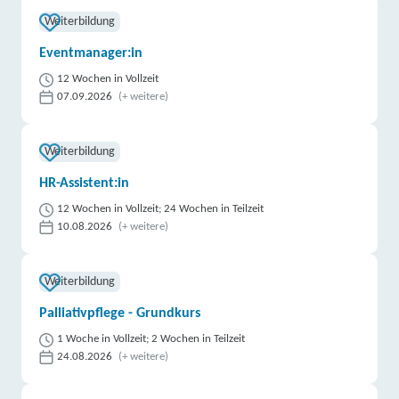
TERTIA Berufsförderung GmbH & Co. KG | Speyerer
Weiterbildung
Straße 42, 67227 Frankenthal
Partner
Eventmanager:in
weitere Informationen
12 Wochen in Vollzeit
07.09.2026
(+ weitere)
ProfeS GmbH | An Fronte Diez 2, 76726
Germersheim
Partner
Weiterbildung
weitere Informationen
HR-Assistent:in
Institut für Bildung und Beruf EU (IBB) | Adolph-
12 Wochen in Vollzeit; 24 Wochen in Teilzeit
Kolping-Straße 3, 57627 Hachenburg
Partner
10.08.2026
(+ weitere)
weitere Informationen
Weiterbildung
Fortbildungsakademie der Wirtschaft (faw)
Palliativpflege - Grundkurs
gemeinnützige Gesellschaft mbH | Auf der Idar 10,
1 Woche in Vollzeit; 2 Wochen in Teilzeit
55743 Idar-Oberstein
Partner
24.08.2026
(+ weitere)
weitere Informationen