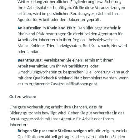
Weiterbildung zur beruflichen Eingliederung bzw. Sicherung
Ihres Arbeitsplatzes benötigen. Ob Sie diese Voraussetzungen
Partner
erfüllen, wird im persönlichen Beratungsgespräch mit Ihrer
weitere Informationen
Agentur für Arbeit oder dem Jobcenter geprüft.
Anlaufstellen in Rheinland-Pfalz
: Den Bildungsgutschein in
Fortbildungsakademie der Wirtschaft (faw)
Rheinland-Pfalz beantragen Sie direkt bei den Agenturen für
Arbeit oder Jobcentern in Ihrer Region – beispielsweise in
gemeinnützige Gesellschaft mbH | Koblenzer Straße
Mainz, Koblenz, Trier, Ludwigshafen, Bad Kreuznach, Neuwied
21, 55469 Simmern
Partner
oder Landau.
Beantragung
: Vereinbaren Sie einen Termin mit Ihrem
weitere Informationen
Arbeitsvermittler, um Ihr Weiterbildungs- oder
Umschulungsvorhaben zu besprechen. Die Förderung kann auch
Berger Bildungsinstitut GmbH | Hafenstraße 39,
mit dem QualiScheck Rheinland-Pfalz kombiniert werden, wenn
67346 Speyer
es um ergänzende Zusatzqualifikationen geht.
Partner
weitere Informationen
Gut zu wissen:
Eine gute Vorbereitung erhöht Ihre Chancen, dass Ihr
Lernstudio Barbarossa / MegaKids Fortbildungs
Bildungsgutschein bewilligt wird. Gehen Sie gut vorbereitet in das
GmbH | Ludwigstraße 1, 67346 Speyer
Beratungsgespräch mit Ihrer Agentur für Arbeit oder Ihrem
Partner
Jobcenter:
weitere Informationen
Bringen Sie passende Stellenanzeigen mit
, die zeigen, welche
Qualifikationen aktuell gefragt sind – so verdeutlichen Sie den