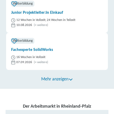
Weiterbildung
Fortbildungsakademie der Wirtschaft (faw)
gemeinnützige Gesellschaft mbH | Auf der Idar 17,
Junior Projektleiter:in Einkauf
55743 Idar-Oberstein
Partner
12 Wochen in Vollzeit; 24 Wochen in Teilzeit
10.08.2026
(+ weitere)
weitere Informationen
DAA Deutsche Angestellten-Akademie gGmbH |
Weiterbildung
Mainzer Str. 34, 55743 Idar-Oberstein
Partner
Fachexperte SolidWorks
weitere Informationen
16 Wochen in Vollzeit
07.09.2026
(+ weitere)
IBB Idar-Oberstein | Nahe-Center 15 - 19, 55743
Idar-Oberstein
Partner
Mehr anzeigen
weitere Informationen
Lecturio GmbH | Europaallee 33, 67657
Kaiserslautern
Partner
Der Arbeitsmarkt in Rheinland-Pfalz
weitere Informationen