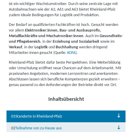
ist ein wichtiger Wachstumstreiber. Durch seine zentrale Lage mit
Autobahnachsen wie der A3, A61 und A63 bietet Rheinland-Pfalz
zudem ideale Bedingungen für Logistik und Produktion.
Der Bedarf an qualifizierten Fachkräften ist hoch. Gesucht werden
vor allem
Elektroniker:innen, Bau- und Ausbauprofis,
Metallfachkräfte und Mechatroniker:innen
. Auch im
Gesundheits-
und Pflegebereich
, in der
Erziehung und Sozialarbeit
sowie im
Verkauf
, in der
Logistik
und
Buchhaltung
werden dringend
Mitarbeiter:innen gesucht (Quelle:
KOFA
).
Rheinland-Pfalz bietet dafür beste Perspektiven. Eine Weiterbildung
oder Umschulung eröffnet neue Chancen auf dem Arbeitsmarkt. Mit
praxisnahen Angeboten, modernen Lernzentren und anerkannten
Abschlüssen lassen sich berufliche Kompetenzen gezielt erweitern –
genau passend zu den Anforderungen der Betriebe direkt vor Ort.
Inhaltsübersicht
01
Standorte in Rheinland-Pfalz
02
Teilnahme von zu Hause aus