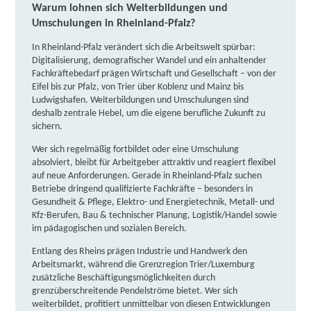
IBB Kirn | Medicusgasse 4, 55606 Kirn
Partner
Warum lohnen sich Weiterbildungen und
Umschulungen in Rheinland-Pfalz?
weitere Informationen
In Rheinland-Pfalz verändert sich die Arbeitswelt spürbar:
TÜV Rheinland Akademie GmbH | Clemensstraße
Digitalisierung, demografischer Wandel und ein anhaltender
Fachkräftebedarf prägen Wirtschaft und Gesellschaft – von der
26 - 30, 56068 Koblenz
Partner
Eifel bis zur Pfalz, von Trier über Koblenz und Mainz bis
Ludwigshafen. Weiterbildungen und Umschulungen sind
weitere Informationen
deshalb zentrale Hebel, um die eigene berufliche Zukunft zu
sichern.
IBB Koblenz | In den Weniken 2, 56070 Koblenz
Wer sich regelmäßig fortbildet oder eine Umschulung
Partner
absolviert, bleibt für Arbeitgeber attraktiv und reagiert flexibel
auf neue Anforderungen. Gerade in Rheinland-Pfalz suchen
weitere Informationen
Betriebe dringend qualifizierte Fachkräfte – besonders in
Gesundheit & Pflege, Elektro- und Energietechnik, Metall- und
Learning Digital (LDE) GmbH | Julius-Wegeler-Straße
Kfz-Berufen, Bau & technischer Planung, Logistik/Handel sowie
im pädagogischen und sozialen Bereich.
6, 56068 Koblenz
Partner
Entlang des Rheins prägen Industrie und Handwerk den
weitere Informationen
Arbeitsmarkt, während die Grenzregion Trier/Luxemburg
zusätzliche Beschäftigungsmöglichkeiten durch
Lernstudio Barbarossa / MegaKids Fortbildungs
grenzüberschreitende Pendelströme bietet. Wer sich
weiterbildet, profitiert unmittelbar von diesen Entwicklungen
GmbH | Löhrrondell 5a, 56068 Koblenz