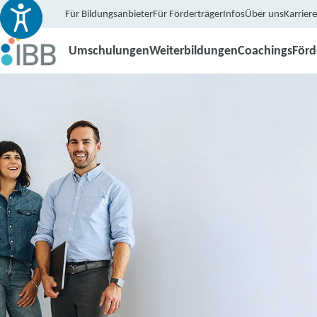
Für Bildungsanbieter
Für Förderträger
Infos
Über uns
Karriere
Umschulungen
Weiterbildungen
Coachings
För