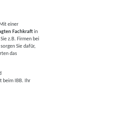
standorte in Deutschland
Mit einer
agten Fachkraft
in
en
ie z.B. Firmen bei
sorgen Sie dafür,
rten das
uns jetzt
d
 beim IBB. Ihr
n Nachhaltigkeit