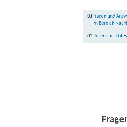
01
Fragen und Antw
im Bereich Nachh
02
Unsere beliebtes
Frage