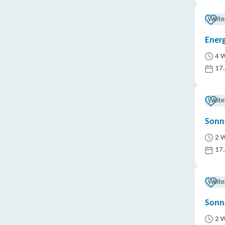
Region
Steuer
Weite
Mehr zu den
Ener
4 W
17
Weite
Sonn
2 W
17
Weite
Sonn
2 W