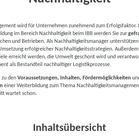
Fast 40 Jahre Erfahrung
Mehr als 1.000 Schulungs
gement wird für Unternehmen zunehmend zum Erfolgsfaktor. 
bildung im Bereich Nachhaltigkeit beim IBB werden Sie zur
gefr
Flexibel dank Online-Kurs
chen und Betrieben. Als Nachhaltigkeitsmanager unterstützen S
Umsetzung erfolgreicher Nachhaltigkeitsstrategien. Außerdem 
ziele erreicht werden, die Umwelt geschont wird und verantwo
nt als Bestandteil nachhaltiger Logistikprozesse.
Kontaktieren Sie 
s zu den
Voraussetzungen, Inhalten, Fördermöglichkeiten
un
en
einer Weiterbildung zum Thema Nachhaltigkeitsmanagement
Zu den Weiterbildungen i
itt wartet schon.
Inhaltsübersicht