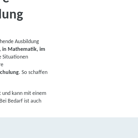
dung
rricht
chende Ausbildung
 in Mathematik, im
e Situationen
re
schulung
. So schaffen
uns jetzt
te
t und kann mit einem
Bei Bedarf ist auch