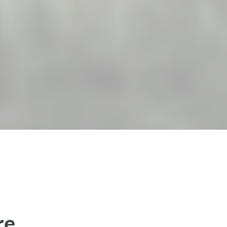
? Kein Problem!
Wissen auffrischen und Neues lernen
re
hre Umschulung oder Weiterbildung