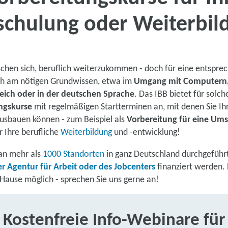
chulung oder Weiterbil
Bis zu 100 % Förderung
Flexibel dank Online-Unte
hen sich, beruflich weiterzukommen - doch für eine entspre
ch am nötigen Grundwissen, etwa im
Umgang mit Computern,
ich oder in der deutschen Sprache
. Das IBB bietet für solch
ngskurse
mit regelmäßigen Startterminen an, mit denen Sie Ih
sbauen können - zum Beispiel als
Vorbereitung für eine Um
Kontaktieren Sie 
ür Ihre berufliche
Weiterbildung
und -entwicklung!
Zur Kurslis
an mehr als
1000 Standorten
in ganz Deutschland durchgeführ
r Agentur für Arbeit oder des Jobcenters
finanziert werden. 
Hause möglich - sprechen Sie uns gerne an!
Kostenfreie Info-Webinare für