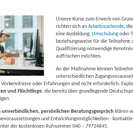
Unsere Kurse zum Erwerb von Gru
richten sich an
Arbeitssuchende
, di
eine Ausbildung,
Umschulung
oder Te
beziehungsweise für die Teilnahme 
Qualifizierung notwendige Kenntni
auffrischen möchten.
An der Maßnahme können Teilnehm
unterschiedlichen Zugangsvorausse
Vorkenntnisse oder Erfahrungen sind nicht erforderlich. Expli
en und Flüchtlinge
, die bereits über grundlegende Deutschsp
ügen.
m
unverbindlichen, persönlichen Beratungsgespräch
klären w
hmevoraussetzungen und Entwicklungsmöglichkeiten - kontaktier
unter der kostenlosen Rufnummer 040 – 79724645.