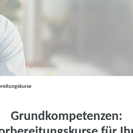
reitungskurse
Wissenslücken
Grundkompetenzen:
Mit Vorbereitungskursen 
orbereitungskurse für Ih
Passgenaue Inhalte für I