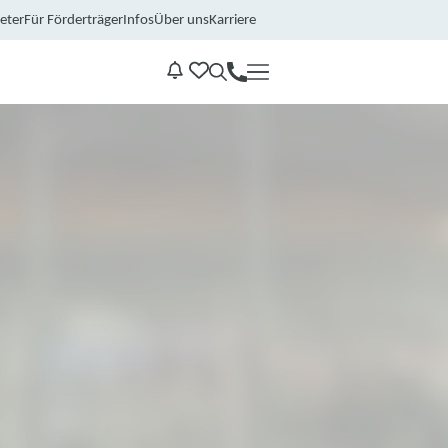
eter
Für Förderträger
Infos
Über uns
Karriere
Kontakt
Benachrichtungen