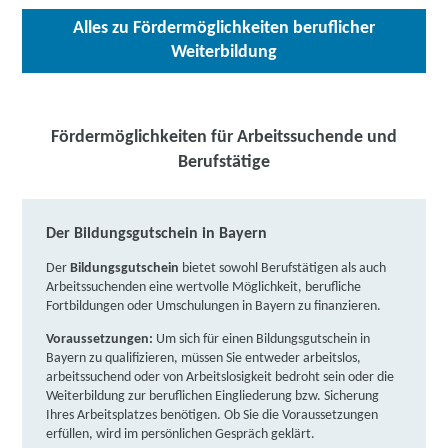
Berufliche Fortbildungszentren der Bayerischen
Alles zu Fördermöglichkeiten beruflicher
Wirtschaft (bfz) gGmbH | Untere Hauptstraße 34,
Weiterbildung
85354 Freising
Partner
weitere Informationen
Fördermöglichkeiten für Arbeitssuchende und
Berufliche Fortbildungszentren der Bayerischen
Berufstätige
Wirtschaft (bfz) gGmbH | Bannholz 12, 94078
Freyung
Partner
Der Bildungsgutschein in Bayern
weitere Informationen
Der
Bildungsgutschein
bietet sowohl Berufstätigen als auch
DAA Deutsche Angestellten-Akademie gGmbH |
Arbeitssuchenden eine wertvolle Möglichkeit, berufliche
Bahnhofstraße 26 D, 82256 Fürstenfeldbruck
Fortbildungen oder Umschulungen in Bayern zu finanzieren.
Partner
Voraussetzungen:
Um sich für einen Bildungsgutschein in
weitere Informationen
Bayern zu qualifizieren, müssen Sie entweder arbeitslos,
arbeitssuchend oder von Arbeitslosigkeit bedroht sein oder die
Maximum Nachhilfe & Sprachschule / Stift & Tafel
Weiterbildung zur beruflichen Eingliederung bzw. Sicherung
Ihres Arbeitsplatzes benötigen. Ob Sie die Voraussetzungen
gGmbH | Friedrichstraße 13 - 15, 90762 Fürth
Partner
erfüllen, wird im persönlichen Gespräch geklärt.