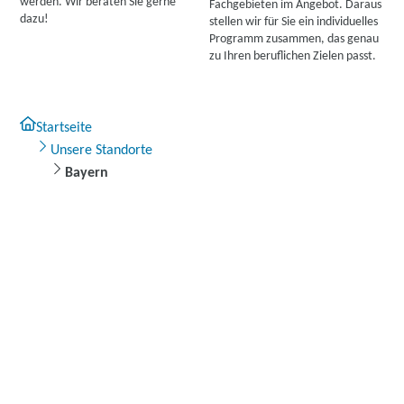
werden. Wir beraten Sie gerne
Fachgebieten im Angebot. Daraus
dazu!
stellen wir für Sie ein individuelles
Programm zusammen, das genau
BILDUNG und BERUF GmbH Sprachenschule Lingua
zu Ihren beruflichen Zielen passt.
VIVA | Scheibenstraße 4, 87435 Kempten
Partner
weitere Informationen
Startseite
Berufliche Fortbildungszentren der Bayerischen
Unsere Standorte
Wirtschaft (bfz) gGmbH | Maximilian-von-Welsch-
Bayern
Straße 9, 96317 Kronach
Partner
weitere Informationen
Berufliche Fortbildungszentren der Bayerischen
Wirtschaft (bfz) gGmbH | Naussauer Straße 5,
86381 Krumbach
Partner
weitere Informationen
Berufliche Fortbildungszentren der Bayerischen