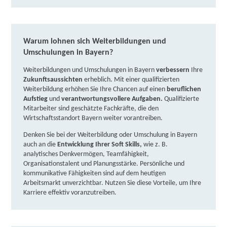
weitere Informationen
Berufliche Fortbildungszentren der Bayerischen
Warum lohnen sich Weiterbildungen und
Wirtschaft (bfz) gGmbH | Hindenburgstraße 31,
Umschulungen in Bayern?
94469 Deggendorf
Partner
Weiterbildungen und Umschulungen in Bayern
verbessern
Ihre
weitere Informationen
Zukunftsaussichten
erheblich. Mit einer qualifizierten
Weiterbildung erhöhen Sie Ihre Chancen auf einen
beruflichen
IFP Gesellschaft für Fortbildung und
Aufstieg
und
verantwortungsvollere Aufgaben.
Qualifizierte
Mitarbeiter sind geschätzte Fachkräfte, die den
Personalentwicklung mbH | Hindenburgstraße 33,
Wirtschaftsstandort Bayern weiter vorantreiben.
94469 Deggendorf
Partner
Denken Sie bei der Weiterbildung oder Umschulung in Bayern
weitere Informationen
auch an die
Entwicklung Ihrer Soft Skills,
wie z. B.
analytisches Denkvermögen, Teamfähigkeit,
Organisationstalent und Planungsstärke. Persönliche und
Berufliche Fortbildungszentren der Bayerischen
kommunikative Fähigkeiten sind auf dem heutigen
Wirtschaft (bfz) gGmbH | Große Allee 37, 89407
Arbeitsmarkt unverzichtbar. Nutzen Sie diese Vorteile, um Ihre
Dillingen
Karriere effektiv voranzutreiben.
Partner
weitere Informationen