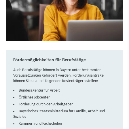
Berufliche Fortbildungszentren der Bayerischen
Wirtschaft (bfz) gGmbH | Hornstraße 17, 87509
Immenstadt
Partner
weitere Informationen
DAA Deutsche Angestellten-Akademie gGmbH |
Eriagstraße 2, 85053 Ingolstadt
Fördermöglichkeiten für Berufstätige
Partner
Auch Berufstätige können in Bayern unter bestimmten
weitere Informationen
Voraussetzungen gefördert werden. Förderungsanträge
können Sie u. a. bei folgenden Kostenträgern stellen:
Learning Digital (LDE) GmbH | Hans-Denck-Straße
Bundesagentur für Arbeit
21, 85051 Ingolstadt
Partner
Örtliches Jobcenter
weitere Informationen
Förderung durch den Arbeitgeber
Bayerisches Staatsministerium für Familie, Arbeit und
Lernstudio Barbarossa / MegaKids Fortbildungs
Soziales
Kammern und Fachschulen
GmbH | Milchstraße 14, 85049 Ingolstadt
Partner