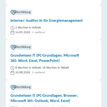
Berufliche Fortbildungszentren der Bayerischen
Weiterbildung
Wirtschaft (bfz) gGmbH | Bahnhofstraße 21, 83435
Bad Reichenhall
Interne:r Auditor:in für Energiemanagement
Partner
2 Wochen in Vollzeit
weitere Informationen
14.09.2026
(+ weitere)
Lernstudio Barbarossa / MegaKids Fortbildungs
GmbH | Hainstraße 1, 96047 Bamberg
Weiterbildung
Partner
Grundwissen IT (PC-Grundlagen; Microsoft
weitere Informationen
365: Word, Excel, PowerPoint)
Berufliche Fortbildungszentren der Bayerischen
8 Wochen in Vollzeit; 16 Wochen in Teilzeit
10.08.2026
(+ weitere)
Wirtschaft (bfz) gGmbH | Lichtenhaidestraße 15,
96052 Bamberg
Partner
Weiterbildung
weitere Informationen
Grundwissen IT (PC-Grundlagen; Browser;
DAA Deutsche Angestellten-Akademie gGmbH |
Microsoft 365: Outlook, Word, Excel)
Schützenstraße 7 A, 96047 Bamberg
Partner