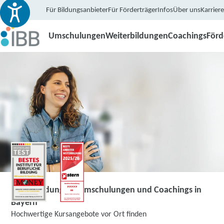
Für Bildungsanbieter
Für Förderträger
Infos
Über uns
Karriere
Umschulungen
Weiterbildungen
Coachings
För
Weiterbildungen, Umschulungen und Coachings in
Bayern
Hochwertige Kursangebote vor Ort finden