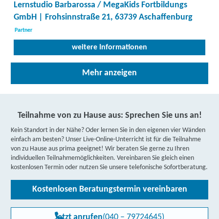
Lernstudio Barbarossa / MegaKids Fortbildungs
GmbH | Frohsinnstraße 21, 63739 Aschaffenburg
Partner
weitere Informationen
Berufliche Fortbildungszentren der Bayerischen
Mehr anzeigen
Wirtschaft (bfz) gGmbH | Lange Straße 14, 63741
Aschaffenburg
Partner
weitere Informationen
Teilnahme von zu Hause aus: Sprechen Sie uns an!
Kein Standort in der Nähe? Oder lernen Sie in den eigenen vier Wänden
Kolping-Bildungswerk GmbH | Maybachstraße 3,
einfach am besten? Unser Live-Online-Unterricht ist für die Teilnahme
von zu Hause aus prima geeignet! Wir beraten Sie gerne zu Ihren
63741 Aschaffenburg
Partner
individuellen Teilnahmemöglichkeiten. Vereinbaren Sie gleich einen
kostenlosen Termin oder nutzen Sie unsere telefonische Sofortberatung.
weitere Informationen
Kostenlosen Beratungstermin vereinbaren
Berufsbildungszentrum Augsburg der
Lehmbaugruppe gGmbH (BBZ) | Alter Postweg 101,
86159 Augsburg
Jetzt anrufen
(040 – 79724645)
Partner