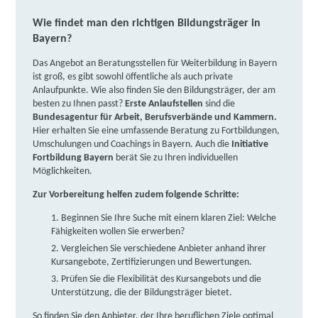
Berufliche Fortbildungszentren der Bayerischen
Wie findet man den richtigen Bildungsträger in
Wirtschaft (bfz) gGmbH | Aitrachstraße 4, 84130
Bayern?
Dingolfing
Partner
Das Angebot an Beratungsstellen für Weiterbildung in Bayern
weitere Informationen
ist groß, es gibt sowohl öffentliche als auch private
Anlaufpunkte. Wie also finden Sie den Bildungsträger, der am
besten zu Ihnen passt?
Erste Anlaufstellen
sind die
Berufliche Fortbildungszentren der Bayerischen
Bundesagentur für Arbeit, Berufsverbände und Kammern.
Wirtschaft (bfz) gGmbH | Von-Raumer-Straße 22,
Hier erhalten Sie eine umfassende Beratung zu Fortbildungen,
Umschulungen und Coachings in Bayern. Auch die
Initiative
91550 Dinkelsbühl
Partner
Fortbildung Bayern
berät Sie zu Ihren individuellen
Möglichkeiten.
weitere Informationen
Zur Vorbereitung helfen zudem folgende Schritte:
Berufliche Fortbildungszentren der Bayerischen
Beginnen Sie Ihre Suche mit einem klaren Ziel: Welche
Wirtschaft (bfz) gGmbH | Alois-Bauer-Straße 4,
Fähigkeiten wollen Sie erwerben?
86609 Donauwörth
Partner
Vergleichen Sie verschiedene Anbieter anhand ihrer
Kursangebote, Zertifizierungen und Bewertungen.
weitere Informationen
Prüfen Sie die Flexibilität des Kursangebots und die
Unterstützung, die der Bildungsträger bietet.
BIB Augsburg gGmbH, Gesellschaft für Bildung,
So finden Sie den Anbieter, der Ihre beruflichen Ziele optimal