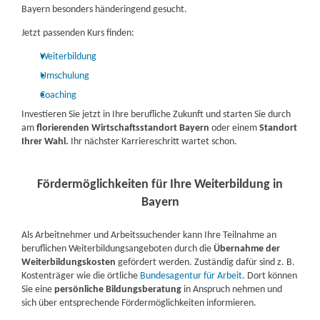
Formulierung von Anschreiben und Lebenslauf
sowie der
Bewerbungsprozesses, einschließlich der Erstellung von
Bayern besonders händeringend gesucht.
grafischen Gestaltung Ihrer Unterlagen.
weitere Informationen
Bewerbungsunterlagen und der Vorbereitung auf
Jetzt passenden Kurs finden:
Vorstellungsgespräche. Ob zur Steigerung der persönlichen
Effektivität oder als Vorbereitung auf neue berufliche
Berufliche Fortbildungszentren der Bayerischen
Weiterbildung
Herausforderungen: Coachings in Bayern setzen genau dort an,
Wirtschaft (bfz) gGmbH | Bayreuther Str. 6, 91301
wo Sie es brauchen.
Umschulung
Forchheim
Partner
Coaching
Investieren Sie jetzt in Ihre berufliche Zukunft und starten Sie durch
weitere Informationen
am
florierenden Wirtschaftsstandort Bayern
oder einem
Standort
Ihrer Wahl.
Ihr nächster Karriereschritt wartet schon.
Kolping-Holding-gGmbH Bamberg |
Reichbrunstraße 3, 91301 Forchheim
Partner
Fördermöglichkeiten für Ihre Weiterbildung in
weitere Informationen
Bayern
Berufliche Fortbildungszentren der Bayerischen
Als Arbeitnehmer und Arbeitssuchender kann Ihre Teilnahme an
Wirtschaft (bfz) gGmbH | Troppauer Str. 13, 83395
beruflichen Weiterbildungsangeboten durch die
Übernahme der
Weiterbildungskosten
gefördert werden. Zuständig dafür sind z. B.
Freilassing
Partner
Kostenträger wie die örtliche
Bundesagentur für Arbeit
. Dort können
Sie eine
persönliche Bildungsberatung
in Anspruch nehmen und
weitere Informationen
sich über entsprechende Fördermöglichkeiten informieren.