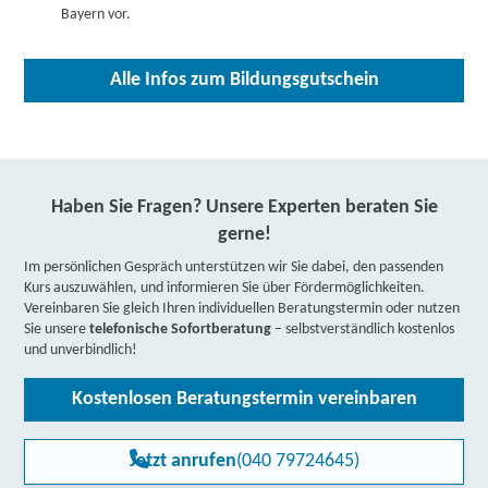
Bayern vor.
weitere Informationen
Berufliche Fortbildungszentren der Bayerischen
Alle Infos zum Bildungsgutschein
Wirtschaft (bfz) gGmbH | Bergstr. 2 A, 87600
Kaufbeuren
Partner
weitere Informationen
Haben Sie Fragen? Unsere Experten beraten Sie
BILDUNG und BERUF GmbH Sprachenschule Lingua
gerne!
VIVA | Josef-Landes-Str. 38, 87600 Kaufbeuren
Im persönlichen Gespräch unterstützen wir Sie dabei, den passenden
Partner
Kurs auszuwählen, und informieren Sie über Fördermöglichkeiten.
Vereinbaren Sie gleich Ihren individuellen Beratungstermin oder nutzen
weitere Informationen
Sie unsere
telefonische Sofortberatung
– selbstverständlich kostenlos
und unverbindlich!
vhs-Weiterbildungsakademie Kelheim e.V. |
Lederergasse 2, 93309 Kelheim
Kostenlosen Beratungstermin vereinbaren
Partner
weitere Informationen
Jetzt anrufen
(040 79724645)