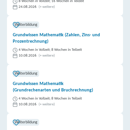
8 Wochen in Vollzeit; 16 Wochen in Teilzeit
24.08.2026
(+ weitere)
weitere Informationen
Kolping-Holding-gGmbH Bamberg | Wilhelmsplatz
Weiterbildung
3, 96047 Bamberg
Partner
Grundwissen Mathematik (Zahlen, Zins- und
Prozentrechnung)
weitere Informationen
4 Wochen in Vollzeit; 8 Wochen in Teilzeit
Lernstudio Barbarossa / MegaKids Fortbildungs
10.08.2026
(+ weitere)
GmbH | Maximilianstraße 16, 95444 Bayreuth
Partner
Weiterbildung
weitere Informationen
Grundwissen Mathematik
DAA Deutsche Angestellten-Akademie gGmbH |
(Grundrechenarten und Bruchrechnung)
Spinnereistraße 5 A, 95445 Bayreuth
Partner
4 Wochen in Vollzeit; 8 Wochen in Teilzeit
10.08.2026
(+ weitere)
weitere Informationen
Kolping-Holding-gGmbH Bamberg |
Weiterbildung
Telemannstraße 2, 95444 Bayreuth
Partner