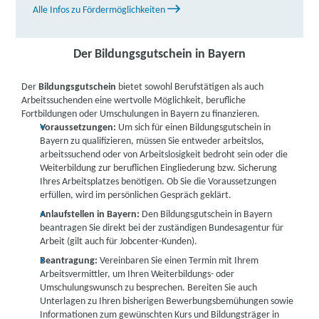
Alle Infos zu Fördermöglichkeiten
weitere Informationen
IBB Ingolstadt | IBB Pfarrgasse 6, 85049 Ingolstadt
Der Bildungsgutschein in Bayern
weitere Informationen
Der
Bildungsgutschein
bietet sowohl Berufstätigen als auch
Arbeitssuchenden eine wertvolle Möglichkeit, berufliche
Berufliche Fortbildungszentren der Bayerischen
Fortbildungen oder Umschulungen in Bayern zu finanzieren.
Wirtschaft (bfz) gGmbH | Viehmarktplatz 9, 85055
Voraussetzungen:
Um sich für einen Bildungsgutschein in
Bayern zu qualifizieren, müssen Sie entweder arbeitslos,
Ingolstadt
Partner
arbeitssuchend oder von Arbeitslosigkeit bedroht sein oder die
Weiterbildung zur beruflichen Eingliederung bzw. Sicherung
weitere Informationen
Ihres Arbeitsplatzes benötigen. Ob Sie die Voraussetzungen
erfüllen, wird im persönlichen Gespräch geklärt.
Lecturio GmbH | Carl-Zeiss-Ring 15 A, 85737
Anlaufstellen in Bayern:
Den Bildungsgutschein in Bayern
Ismaning
Partner
beantragen Sie direkt bei der zuständigen Bundesagentur für
Arbeit (gilt auch für Jobcenter-Kunden).
weitere Informationen
Beantragung:
Vereinbaren Sie einen Termin mit Ihrem
Arbeitsvermittler, um Ihren Weiterbildungs- oder
Lecturio GmbH | Steinheilstraße 4 - 8, 85737
Umschulungswunsch zu besprechen. Bereiten Sie auch
Unterlagen zu Ihren bisherigen Bewerbungsbemühungen sowie
Ismaning
Partner
Informationen zum gewünschten Kurs und Bildungsträger in