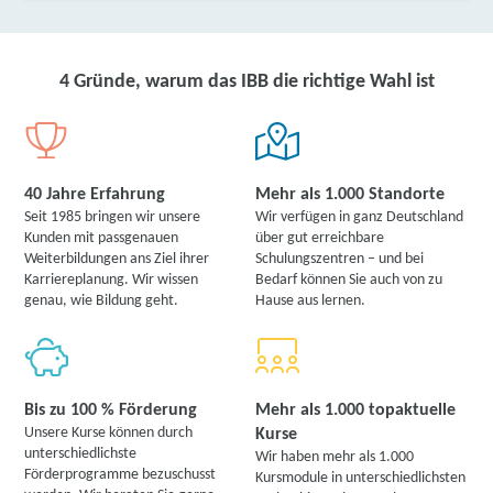
Berufsbildungszentrum Augsburg der
Lehmbaugruppe gGmbH (BBZ) | Beethovenstraße
21, 87435 Kempten
Partner
4 Gründe, warum das IBB die richtige Wahl ist
weitere Informationen
Berufliche Fortbildungszentren der Bayerischen
Wirtschaft (bfz) gGmbH | Keselstraße 14 A, 87435
40 Jahre Erfahrung
Mehr als 1.000 Standorte
Kempten
Partner
Seit 1985 bringen wir unsere
Wir verfügen in ganz Deutschland
Kunden mit passgenauen
über gut erreichbare
weitere Informationen
Weiterbildungen ans Ziel ihrer
Schulungszentren – und bei
Karriereplanung. Wir wissen
Bedarf können Sie auch von zu
Lernstudio Barbarossa / MegaKids Fortbildungs
genau, wie Bildung geht.
Hause aus lernen.
GmbH | Klostersteige 30, 87435 Kempten
Partner
weitere Informationen
Bis zu 100 % Förderung
Mehr als 1.000 topaktuelle
DAA Deutsche Angestellten-Akademie gGmbH |
Unsere Kurse können durch
Kurse
Königstraße 6, 87435 Kempten
Partner
unterschiedlichste
Wir haben mehr als 1.000
Förderprogramme bezuschusst
Kursmodule in unterschiedlichsten
weitere Informationen