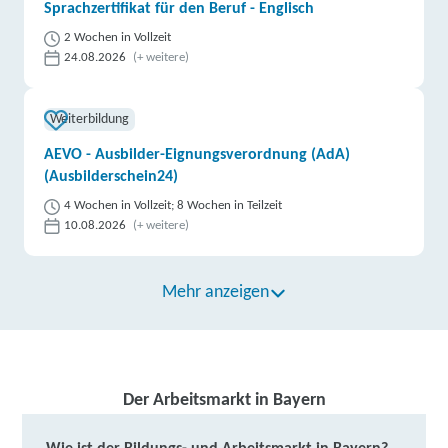
Sprachzertifikat für den Beruf - Englisch
weitere Informationen
2 Wochen in Vollzeit
24.08.2026
(+ weitere)
Berufliche Fortbildungszentren der Bayerischen
Wirtschaft (bfz) gGmbH | Weiherstraße 5, 95448
Weiterbildung
Bayreuth
Partner
AEVO - Ausbilder-Eignungsverordnung (AdA)
weitere Informationen
(Ausbilderschein24)
4 Wochen in Vollzeit; 8 Wochen in Teilzeit
Berufliche Fortbildungszentren der Bayerischen
10.08.2026
(+ weitere)
Wirtschaft (bfz) gGmbH | Dr.-Karl-Stern-Straße 4,
93413 Cham
Partner
Mehr anzeigen
weitere Informationen
Berufliche Fortbildungszentren der Bayerischen
Wirtschaft (bfz) gGmbH | Garden-City-Straße 4,
Der Arbeitsmarkt in Bayern
96450 Coburg
Partner
weitere Informationen