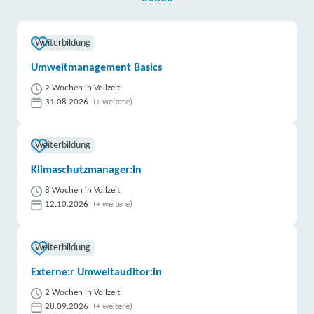
Wirtschaft (bfz) gGmbH | Ulmer Straße 160, 86156
Augsburg
Partner
Weiterbildung
weitere Informationen
Umweltmanagement Basics
Berger Bildungsinstitut GmbH | Viktoriastraße 3 B,
2 Wochen in Vollzeit
31.08.2026
(+ weitere)
86150 Augsburg
Partner
weitere Informationen
Weiterbildung
Learning Digital (LDE) GmbH | Viktoriastraße 3 B,
Klimaschutzmanager:in
86150 Augsburg
Partner
8 Wochen in Vollzeit
12.10.2026
(+ weitere)
weitere Informationen
Berufliche Fortbildungszentren der Bayerischen
Weiterbildung
Wirtschaft (bfz) gGmbH | Hauptstraße 87, 97616
Externe:r Umweltauditor:in
Bad Neustadt
Partner
2 Wochen in Vollzeit
weitere Informationen
28.09.2026
(+ weitere)