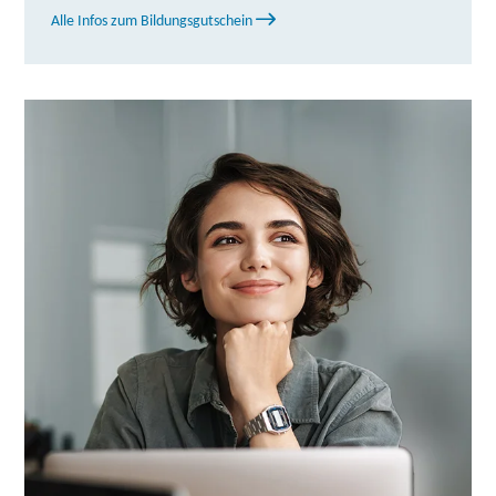
weitere Informationen
Alle Infos zum Bildungsgutschein
Lernstudio Barbarossa / MegaKids Fortbildungs
GmbH | Schwabacher Straße 35, 90762 Fürth
Partner
weitere Informationen
Berufliche Fortbildungszentren der Bayerischen
Wirtschaft (bfz) gGmbH | Würzburger Str. 150,
90766 Fürth
Partner
weitere Informationen
Berufliche Fortbildungszentren der Bayerischen
Wirtschaft (bfz) gGmbH | Bahnhofstraße 25 A,
82467 Garmisch-Partenkirchen
Partner
weitere Informationen
BIB Augsburg gGmbH, Gesellschaft für Bildung,