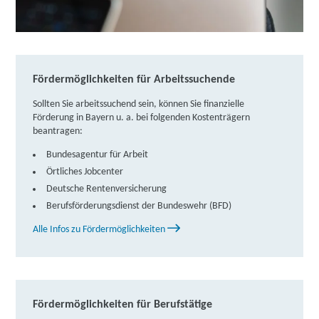
Integration und Beruf | Von-Brug-Straße 13, 82467
Garmisch-Partenkirchen
Partner
weitere Informationen
Fördermöglichkeiten für Arbeitssuchende
Berufliche Fortbildungszentren der Bayerischen
Sollten Sie arbeitssuchend sein, können Sie finanzielle
Wirtschaft (bfz) gGmbH | Am Turmacker 2, 94481
Förderung in Bayern u. a. bei folgenden Kostenträgern
Grafenau
Partner
beantragen:
weitere Informationen
Bundesagentur für Arbeit
Örtliches Jobcenter
Berufliche Fortbildungszentren der Bayerischen
Deutsche Rentenversicherung
Wirtschaft (bfz) gGmbH | Augsburger Straße 45 -
Berufsförderungsdienst der Bundeswehr (BFD)
47, 89312 Günzburg
Partner
Alle Infos zu Fördermöglichkeiten
weitere Informationen
Berufsbildungszentrum Augsburg der
Lehmbaugruppe gGmbH (BBZ) | Ichenhauser Str. 20
Fördermöglichkeiten für Berufstätige