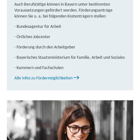
B, 89312 Günzburg
Partner
Auch Berufstätige können in Bayern unter bestimmten
Voraussetzungen gefördert werden. Förderungsanträge
weitere Informationen
können Sie u. a. bei folgenden Kostenträgern stellen:
- Bundesagentur für Arbeit
Berufliche Fortbildungszentren der Bayerischen
Wirtschaft (bfz) gGmbH | An der Michaelisbrücke 2,
- Örtliches Jobcenter
95028 Hof
Partner
- Förderung durch den Arbeitgeber
weitere Informationen
- Bayerisches Staatsministerium für Familie, Arbeit und Soziales
- Kammern und Fachschulen
Berufliche Fortbildungszentren der Bayerischen
Wirtschaft (bfz) gGmbH | Schleizer Straße 5 - 7,
Alle Infos zu Fördermöglichkeiten
95028 Hof
Partner
weitere Informationen
Berufliche Fortbildungszentren der Bayerischen
Wirtschaft (bfz) gGmbH | Rudolf-Diesel-Ring 11,
83607 Holzkirchen
Partner
weitere Informationen