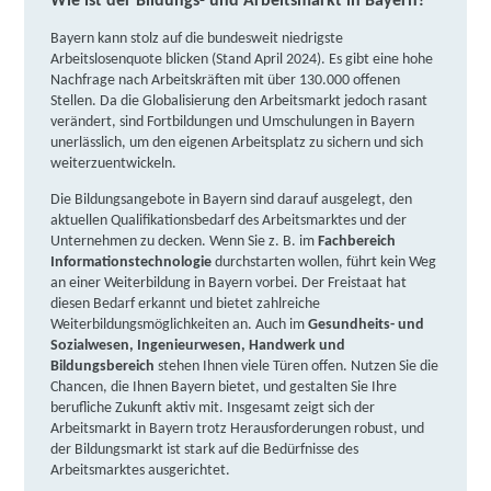
Wie ist der Bildungs- und Arbeitsmarkt in Bayern?
Bayern kann stolz auf die bundesweit niedrigste
DAA Deutsche Angestellten-Akademie gGmbH |
Arbeitslosenquote blicken (Stand April 2024). Es gibt eine hohe
Karchestraße 3, 96450 Coburg
Partner
Nachfrage nach Arbeitskräften mit über 130.000 offenen
Stellen. Da die Globalisierung den Arbeitsmarkt jedoch rasant
weitere Informationen
verändert, sind Fortbildungen und Umschulungen in Bayern
unerlässlich, um den eigenen Arbeitsplatz zu sichern und sich
vhs-Coburg Stadt und Land gGmbH | Löwenstraße
weiterzuentwickeln.
16, 96450 Coburg
Partner
Die Bildungsangebote in Bayern sind darauf ausgelegt, den
aktuellen Qualifikationsbedarf des Arbeitsmarktes und der
weitere Informationen
Unternehmen zu decken. Wenn Sie z. B. im
Fachbereich
Informationstechnologie
durchstarten wollen, führt kein Weg
an einer Weiterbildung in Bayern vorbei. Der Freistaat hat
Berger Bildungsinstitut GmbH | Mauer 4, 96450
diesen Bedarf erkannt und bietet zahlreiche
Coburg
Partner
Weiterbildungsmöglichkeiten an. Auch im
Gesundheits- und
Sozialwesen, Ingenieurwesen, Handwerk und
weitere Informationen
Bildungsbereich
stehen Ihnen viele Türen offen. Nutzen Sie die
Chancen, die Ihnen Bayern bietet, und gestalten Sie Ihre
Berufliche Fortbildungszentren der Bayerischen
berufliche Zukunft aktiv mit. Insgesamt zeigt sich der
Arbeitsmarkt in Bayern trotz Herausforderungen robust, und
Wirtschaft (bfz) gGmbH | Felix-Wankel-Straße 12,
der Bildungsmarkt ist stark auf die Bedürfnisse des
85221 Dachau
Partner
Arbeitsmarktes ausgerichtet.