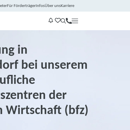
eter
Für Förderträger
Infos
Über uns
Karriere
Kontakt
Benachrichtungen
ng in
orf bei unserem
ufliche
szentren der
 Wirtschaft (bfz)