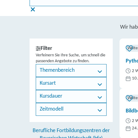
Wir ha
Filter
Weite
Verfeinern Sie Ihre Suche, um schnell die
Pytho
passenden Angebote zu finden.
Themenbereich
2 W
10
Kursart
Kursdauer
Weite
Zeitmodell
Bildb
2 W
24
Berufliche Fortbildungszentren der