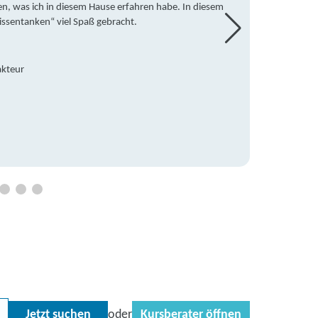
en, was ich in diesem Hause erfahren habe. In diesem
war ic
issentanken“ viel Spaß gebracht.
freute
Mitsch
den Do
Hause 
akteur
an die
Hildeg
Betreu
Jetzt suchen
Kursberater öffnen
oder