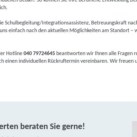
duellen Bedarf. So können Sie Ihre berufliche Entwicklung zie
ich.
wie Schulbegleitung/Integrationsassistenz, Betreuungskraft na
ns einfach nach den aktuellen Möglichkeiten am Standort – w
der Hotline
040 79724645
beantworten wir Ihnen alle Fragen r
einen individuellen Rückruftermin vereinbaren. Wir freuen uns
rten beraten Sie gerne!