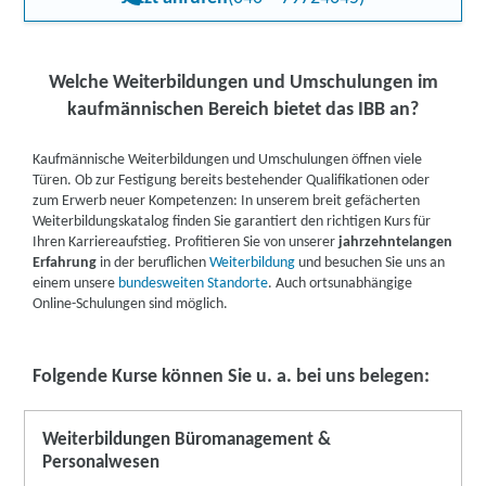
Personalwesen:
In unseren Weiterbildungen und Umschulungen
Sollten Sie arbeitssuchend sein, können Sie finanzielle Förderung
vermitteln wir Ihnen wichtige Kompetenzen im Personalwesen.
u. a. bei folgenden Kostenträgern beantragen:
Sie können Kurse zu Entgeltabrechnung und
Personalsachbearbeitung belegen. Dazu bieten wir Fortbildungen
Agentur für Arbeit
Welche Weiterbildungen und Umschulungen im
zu arbeits-, sozial- und tarifrechtlichen Vorschriften an. Die
Jobcenter
möglichen Tätigkeitsbereiche umfassen Personalabteilungen
kaufmännischen Bereich bietet das IBB an?
Deutsche Rentenversicherung
vieler Behörden oder Unternehmen, Firmen für Personalberatung
Berufsförderungsdienst der Bundeswehr
oder Personaldienstleister.
Kaufmännische Weiterbildungen und Umschulungen öffnen viele
Mehr zum Bildungsgutschein erfahren
Türen. Ob zur Festigung bereits bestehender Qualifikationen oder
zum Erwerb neuer Kompetenzen: In unserem breit gefächerten
Fördermöglichkeiten für Berufstätige
Weiterbildungskatalog finden Sie garantiert den richtigen Kurs für
Ihren Karriereaufstieg. Profitieren Sie von unserer
jahrzehntelangen
Auch Berufstätige können unter bestimmten Voraussetzungen
Erfahrung
in der beruflichen
Weiterbildung
und besuchen Sie uns an
gefördert werden. Förderungsanträge können Sie u. a. bei
einem unsere
bundesweiten Standorte
. Auch ortsunabhängige
folgenden Kostenträgern stellen:
Online-Schulungen sind möglich.
Agentur für Arbeit
Bundesministerium für Bildung und Forschung
regionale Programme (z. B. Förderprogramme der
Folgende Kurse können Sie u. a. bei uns belegen:
Bundesländer)
steuerliche Förderung
Mehr zu den Fördermöglichkeiten
Weiterbildungen Büromanagement &
Personalwesen