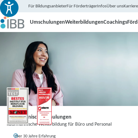
Für Bildungsanbieter
Für Förderträger
Infos
Über uns
Karriere
Umschulungen
Weiterbildungen
Coachings
För
Kaufmännische Schulungen
Kaufmännische Weiterbildung für Büro und Personal
Über 30 Jahre Erfahrung