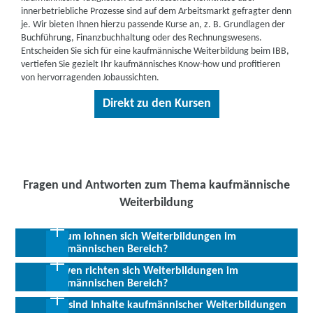
innerbetriebliche Prozesse sind auf dem Arbeitsmarkt gefragter denn
je. Wir bieten Ihnen hierzu passende Kurse an, z. B. Grundlagen der
Buchführung, Finanzbuchhaltung oder des Rechnungswesens.
Entscheiden Sie sich für eine kaufmännische Weiterbildung beim IBB,
vertiefen Sie gezielt Ihr kaufmännisches Know-how und profitieren
von hervorragenden Jobaussichten.
Direkt zu den Kursen
Fragen und Antworten zum Thema kaufmännische
Weiterbildung
Warum lohnen sich Weiterbildungen im
kaufmännischen Bereich?
An wen richten sich Weiterbildungen im
Kaufmännische Fachkräfte sind Organisationstalente. Zu ihren
kaufmännischen Bereich?
verantwortungsvollen Aufgabenbereichen gehören interne
Betriebs- und Arbeitsprozesse, wie beispielsweise Lohn- und
Was sind Inhalte kaufmännischer Weiterbildungen