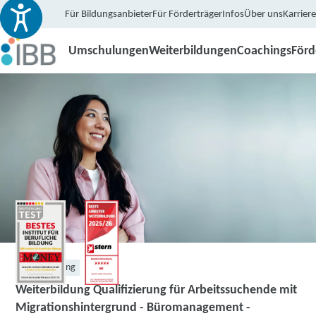
Für Bildungsanbieter
Für Förderträger
Infos
Über uns
Karriere
Umschulungen
Weiterbildungen
Coachings
För
Weiterbildung
Weiterbildung Qualifizierung für Arbeitssuchende mit
Migrationshintergrund - Büromanagement -