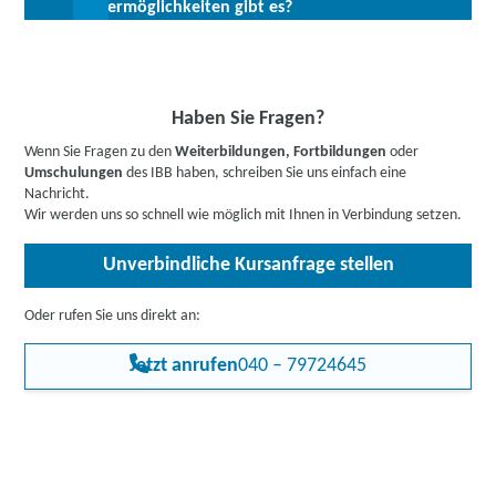
Fördermöglichkeiten gibt es?
Sekretariatsbereich für viele Branchen bzw. Tätigkeitsfelder im
Unternehmen echte Allrounder. Die Einsatzmöglichkeiten sind
Bis zu 100 % Förderung möglich - unsere Mitarbeiter:innen
anspruchsvoll und abwechslungsreich. Eine erfolgreiche
beraten Sie gerne zu Ihren individuellen Fördermöglichkeiten.
Weiterbildung bietet daher verschiedene berufliche
Buchen Sie gleich einen
kostenlosen Beratungstermin
.
Möglichkeiten in der Privatwirtschaft wie auch im öffentlichen
Informieren Sie sich
hier
gerne vorab über Förderprogramme,
Haben Sie Fragen?
Dienst und gilt als zukunftssicher.
z.B. den Bildungsgutschein. Hier gehts zu den Infos für
Wenn Sie Fragen zu den
Weiterbildungen, Fortbildungen
oder
Arbeitssuchende
,
Berufstätige
,
Unternehmen
oder
Umschulungen
des IBB haben, schreiben Sie uns einfach eine
Rehabilitand:innen
.
Nachricht.
Wir werden uns so schnell wie möglich mit Ihnen in Verbindung setzen.
Unverbindliche Kursanfrage stellen
Oder rufen Sie uns direkt an:
Jetzt anrufen
040 – 79724645