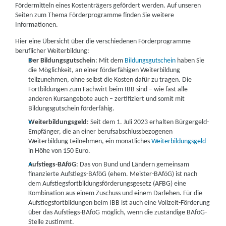
Fördermitteln eines Kostenträgers gefördert werden. Auf unseren
vorausgesetzt.
Seiten zum Thema Förderprogramme finden Sie weitere
3. Alternativer Zugang:
In einigen Fällen kann auch ohne
Informationen.
abgeschlossene Berufsausbildung eine Weiterbildung zum
Hier eine Übersicht über die verschiedenen Förderprogramme
Fachwirt möglich sein, wenn ausreichend Berufserfahrung in
beruflicher Weiterbildung:
einem relevanten Bereich nachgewiesen werden kann. Dies wird
Der Bildungsgutschein
: Mit dem
Bildungsgutschein
haben Sie
individuell geprüft und kann je nach Bildungsträger
die Möglichkeit, an einer förderfähigen Weiterbildung
unterschiedlich gehandhabt werden.
teilzunehmen, ohne selbst die Kosten dafür zu tragen. Die
4. Motivation und Weiterbildungsinteresse:
Ein starkes
Fortbildungen zum Fachwirt beim IBB sind – wie fast alle
Interesse an der Weiterbildung und die Bereitschaft, sich intensiv
anderen Kursangebote auch – zertifiziert und somit mit
mit den Lerninhalten auseinanderzusetzen, sind ebenfalls
Bildungsgutschein förderfähig.
wichtige Voraussetzungen. Die Weiterbildung zum Fachwirt
Weiterbildungsgeld
: Seit dem 1. Juli 2023 erhalten Bürgergeld-
erfordert ein hohes Maß an Eigenmotivation und
Empfänger, die an einer berufsabschlussbezogenen
Lernbereitschaft.
Weiterbildung teilnehmen, ein monatliches
Weiterbildungsgeld
in Höhe von 150 Euro.
Aufstiegs-BAföG
: Das von Bund und Ländern gemeinsam
finanzierte Aufstiegs-BAföG (ehem. Meister-BAföG) ist nach
dem Aufstiegsfortbildungsförderungsgesetz (AFBG) eine
Kombination aus einem Zuschuss und einem Darlehen. Für die
Aufstiegsfortbildungen beim IBB ist auch eine Vollzeit-Förderung
über das Aufstiegs-BAföG möglich, wenn die zuständige BAföG-
Stelle zustimmt.