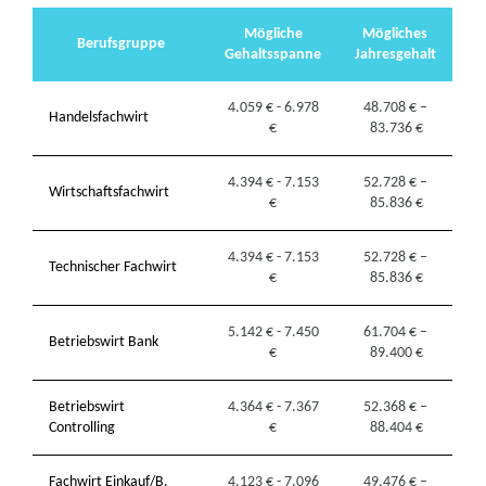
Mögliche
Mögliches
Berufsgruppe
Gehaltsspanne
Jahresgehalt
4.059 € - 6.978
48.708 € –
Handelsfachwirt
€
83.736 €
4.394 € - 7.153
52.728 € –
Wirtschaftsfachwirt
€
85.836 €
4.394 € - 7.153
52.728 € –
Technischer Fachwirt
€
85.836 €
5.142 € - 7.450
61.704 € –
Betriebswirt Bank
€
89.400 €
Betriebswirt
4.364 € - 7.367
52.368 € –
Controlling
€
88.404 €
Fachwirt Einkauf/B.
4.123 € - 7.096
49.476 € –