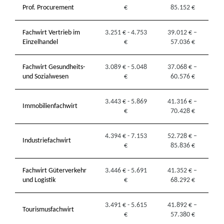
Prof. Procurement
€
85.152 €
Fachwirt Vertrieb im
3.251 € - 4.753
39.012 € –
Einzelhandel
€
57.036 €
Fachwirt Gesundheits-
3.089 € - 5.048
37.068 € –
und Sozialwesen
€
60.576 €
3.443 € - 5.869
41.316 € –
Immobilienfachwirt
€
70.428 €
4.394 € - 7.153
52.728 € –
Industriefachwirt
€
85.836 €
Fachwirt Güterverkehr
3.446 € - 5.691
41.352 € –
und Logistik
€
68.292 €
3.491 € - 5.615
41.892 € –
Tourismusfachwirt
€
57.380 €