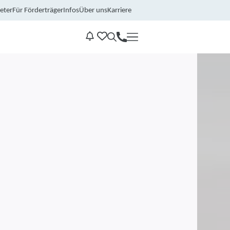
eter
Für Förderträger
Infos
Über uns
Karriere
Kontakt
Benachrichtungen