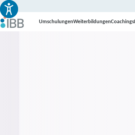
Umschulungen
Weiterbildungen
Coachings