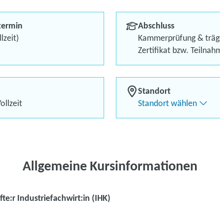
Berufliches Profil optimi
termin
Abschluss
Bis zu 100 % Förderung
lzeit)
Kammerprüfung & träg
Zertifikat bzw. Teilna
Flexibel dank Live-Online-
Standort
ollzeit
Standort wählen
Kontaktieren Sie 
Kursanfrage stell
Allgemeine Kursinformationen
te:r Industriefachwirt:in (IHK)