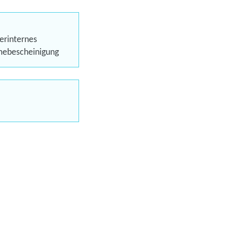
eren
erinternes
hmebescheinigung
Trainings
uns jetzt
en