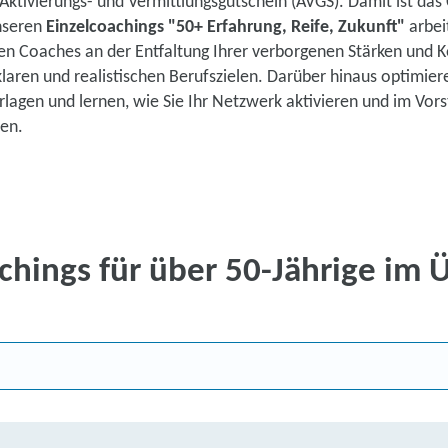
ktivierungs- und Vermittlungsgutschein (AVGS). Damit ist das 
100 % kostenlos mit Aktiv
unseren
Einzelcoachings "50+ Erfahrung, Reife, Zukunft"
arbei
en Coaches an der Entfaltung Ihrer verborgenen Stärken und
Maßgeschneiderte Coachin
klaren und realistischen Berufszielen. Darüber hinaus optimie
Persönliche Unterstützung
lagen und lernen, wie Sie Ihr Netzwerk aktivieren und im Vor
ten.
Teilnahme von zu Hause 
Kontaktieren Sie 
chings für über 50-Jährige im 
Direkt zu den C