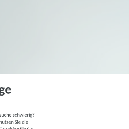
ige
über 50-Jährige
ukunft – Ihr persönliches
bsuche schwierig?
nutzen Sie die