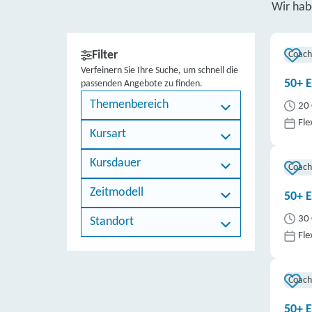
Wir ha
Filter
Coach
Verfeinern Sie Ihre Suche, um schnell die
50+ E
passenden Angebote zu finden.
Themenbereich
20 
Fle
Kursart
Kursdauer
Coach
Zeitmodell
50+ E
30 
Standort
Fle
Coach
50+ E