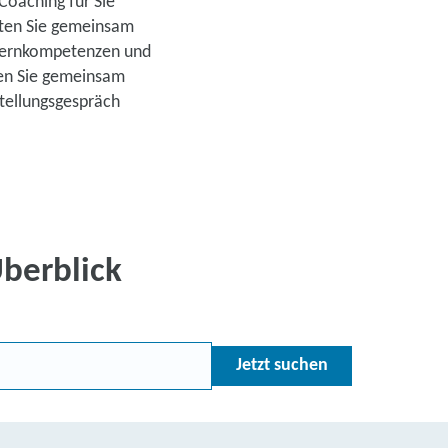
Coaching für Sie
ierungs- und Vermittlungsgutschein (AVGS)
ten Sie gemeinsam
 Kernkompetenzen und
gs für Ihren beruflichen Erfolg
ren Sie gemeinsam
 beim nächsten Karriereschritt
stellungsgespräch
aus möglich
uns jetzt
Überblick
oachings
Jetzt suchen