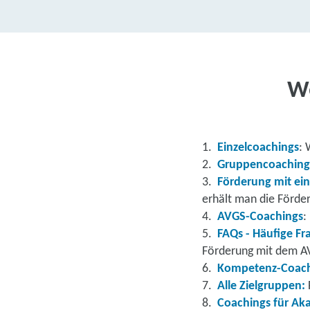
We
1.
Einzelcoachings
: 
2.
Gruppencoaching
3.
Förderung mit ei
erhält man die Förde
4.
AVGS-Coachings
:
5.
FAQs - Häufige F
Förderung mit dem A
6.
Kompetenz-Coac
7.
Alle Zielgruppen:
8.
Coachings für Ak