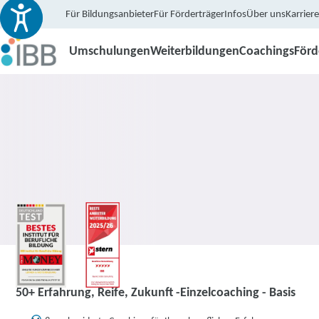
Für Bildungsanbieter
Für Förderträger
Infos
Über uns
Karriere
Umschulungen
Weiterbildungen
Coachings
För
Coaching
50+ Erfahrung, Reife, Zukunft -Einzelcoaching - Basis