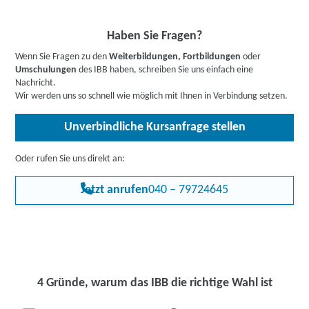
Attraktivität für potenzielle Arbeitgeber.
Das gestärkte Selbstvertrauen und die neu gewonnene
Haben Sie Fragen?
Motivation unterstützen Sie dabei, überzeugend in
Vorstellungsgesprächen aufzutreten. Durch die Entwicklung
Wenn Sie Fragen zu den
Weiterbildungen, Fortbildungen
oder
realistischer beruflicher Perspektiven, die zu Ihren Erfahrungen
Umschulungen
des IBB haben, schreiben Sie uns einfach eine
und dem aktuellen Arbeitsmarkt passen, erhöhen Sie Ihre
Nachricht.
Chancen auf eine passende und nachhaltige Beschäftigung
Wir werden uns so schnell wie möglich mit Ihnen in Verbindung setzen.
deutlich. Das Coaching befähigt Sie, Ihre langjährige Erfahrung als
Vorteil zu nutzen und sich erfolgreich auf dem modernen
Unverbindliche Kursanfrage stellen
Arbeitsmarkt zu positionieren.
Oder rufen Sie uns direkt an:
Jetzt anrufen
040 – 79724645
4 Gründe, warum das IBB die richtige Wahl ist