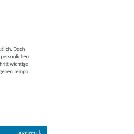
lichkeiten
tlich. Doch
 persönlichen
hritt wichtige
uns jetzt
eigenen Tempo.
sen
anzeigen