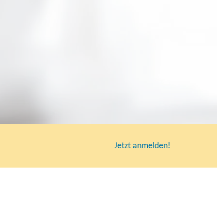
Jetzt anmelden!
rungen beim IBB
Schritten
usteine