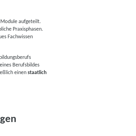
Module aufgeteilt.
bliche Praxisphasen.
ues Fachwissen
bildungsberufs
ines Berufsbildes
ießlich einen
staatlich
ngen