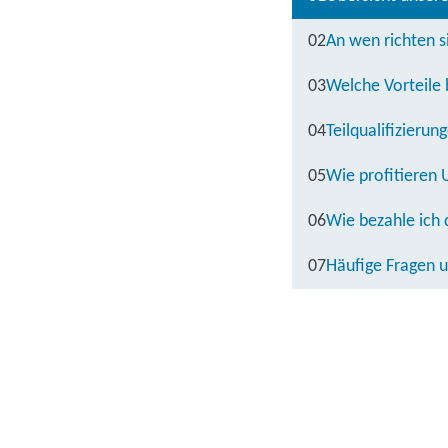
02
An wen richten si
03
Welche Vorteile b
04
Teilqualifizieru
05
Wie profitieren 
06
Wie bezahle ich d
07
Häufige Fragen 