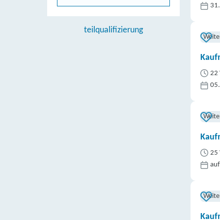
31
teilqualifizierung
Weite
Kauf
22 
05
Weite
Kaufm
25 
auf
Weite
Kaufm