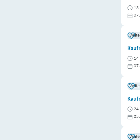
13 
07
Weite
Kauf
14 
07
Weite
Kaufm
24 
05
Weite