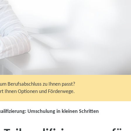
zum Berufsabschluss zu Ihnen passt?
ärt Ihnen Optionen und Förderwege.
Teilqualifizie
Umschulung in kleinen 
ualifizierung: Umschulung in kleinen Schritten
Modulare Ausbildungs-Ba