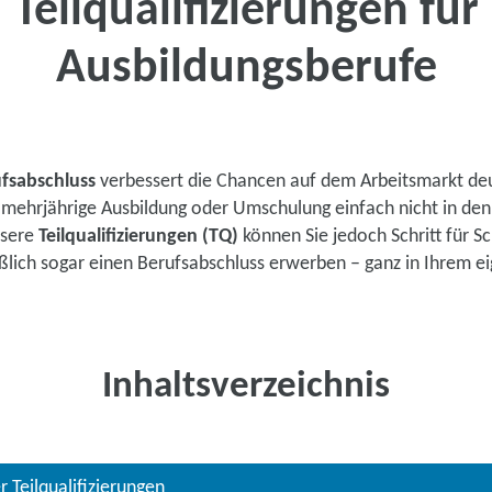
Teilqualifizierungen für
Flexible Kombinationsmög
Ausbildungsberufe
Bis zu 100 % Förderung
fsabschluss
verbessert die Chancen auf dem Arbeitsmarkt deu
mehrjährige Ausbildung oder Umschulung einfach nicht in den
nsere
Teilqualifizierungen (TQ)
können Sie jedoch Schritt für Sc
Kontaktieren Sie 
ßlich sogar einen Berufsabschluss erwerben – ganz in Ihrem 
Zu den Kur
Inhaltsverzeichnis
 Teilqualifizierungen