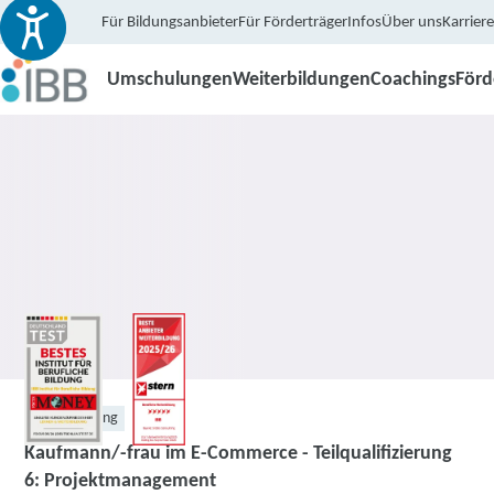
Für Bildungsanbieter
Für Förderträger
Infos
Über uns
Karriere
Umschulungen
Weiterbildungen
Coachings
För
Weiterbildung
Kaufmann/-frau im E-Commerce - Teilqualifizierung
6: Projektmanagement