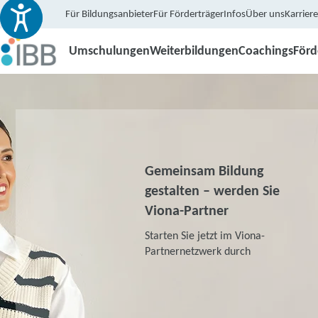
Für Bildungsanbieter
Für Förderträger
Infos
Über uns
Karriere
Umschulungen
Weiterbildungen
Coachings
För
Gemeinsam Bildung
gestalten – werden Sie
Viona-Partner
Starten Sie jetzt im Viona-
Partnernetzwerk durch