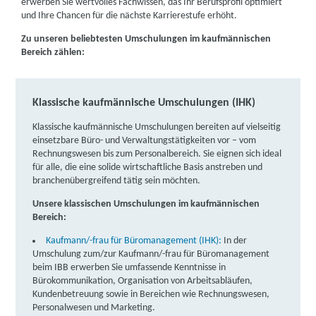
erwerben Sie wertvolles Fachwissen, das Ihr Berufsprofil optimiert
und Ihre Chancen für die nächste Karrierestufe erhöht.
Mehr zum
Bildungsgutschein
erfahren
Zu unseren beliebtesten Umschulungen im kaufmännischen
Fördermöglichkeiten für Berufstätige
Bereich zählen:
Auch Berufstätige können unter bestimmten Voraussetzungen
gefördert werden. Förderungsanträge können Sie u. a. bei
folgenden Kostenträgern stellen:
Klassische kaufmännische Umschulungen (IHK)
Agentur für Arbeit
Klassische kaufmännische Umschulungen bereiten auf vielseitig
Bundesministerium für Bildung und Forschung
einsetzbare Büro- und Verwaltungstätigkeiten vor – vom
Regionale Programme (z. B. Förderprogramme der
Rechnungswesen bis zum Personalbereich. Sie eignen sich ideal
Bundesländer)
für alle, die eine solide wirtschaftliche Basis anstreben und
Steuerliche Förderung
branchenübergreifend tätig sein möchten.
Förderung nach dem Qualifizierungschancengesetz
Mehr zu den
Fördermöglichkeiten
Unsere klassischen Umschulungen im kaufmännischen
Bereich:
Kaufmann/-frau für Büromanagement (IHK):
In der
Umschulung zum/zur Kaufmann/-frau für Büromanagement
beim IBB erwerben Sie umfassende Kenntnisse in
Bürokommunikation, Organisation von Arbeitsabläufen,
Kundenbetreuung sowie in Bereichen wie Rechnungswesen,
Personalwesen und Marketing.