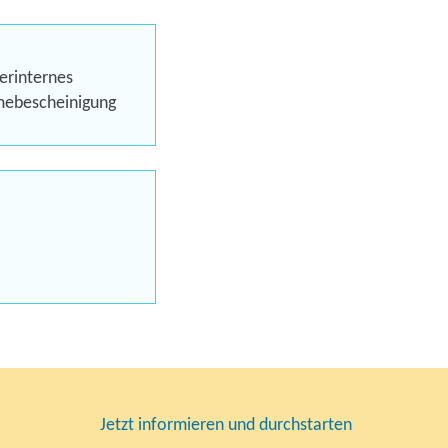
Förderung
erinternes
hmebescheinigung
eld pro Monat erhalten
prachzertifikat und SAP
- Zertifikat
®
uns jetzt
en
Jetzt informieren und durchstarten