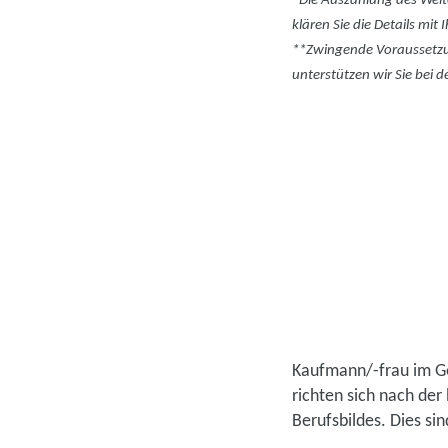
*Die Auszahlung des Weite
klären Sie die Details mi
**Zwingende Voraussetzun
unterstützen wir Sie bei d
Kaufmann/-frau im Ge
richten sich nach de
Berufsbildes. Dies sind