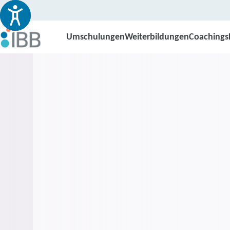
Umschulungen
Weiterbildungen
Coachings