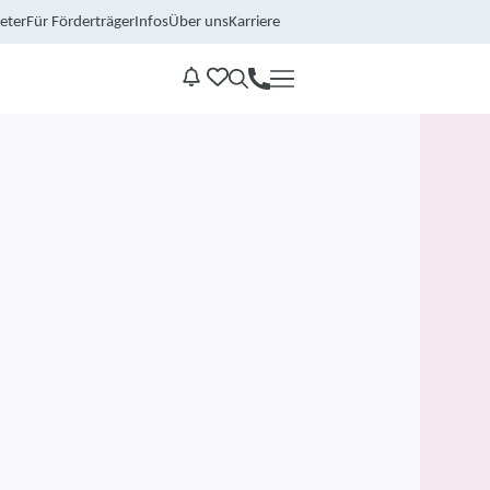
eter
Für Förderträger
Infos
Über uns
Karriere
Kontakt
Benachrichtungen