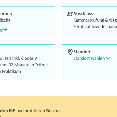
Kursstart garantiert
termin
Abschluss
Bis zu 100 % finanzielle 
lzeit)
Kammerprüfung & träg
Zertifikat bzw. Teilna
ne
150 Euro Weiterbildungsg
Inklusive* LanguageCert S
Standort
llzeit inkl. 6 oder 9
Standort wählen
Kontaktieren Sie 
um; 33 Monate in Teilzeit
e Praktikum
Kursanfrage stell
beim IBB und profitieren Sie von