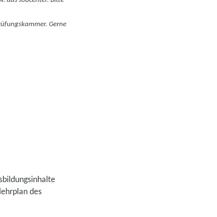
. das Jobcenter. Bitte
 Prüfungskammer. Gerne
sbildungsinhalte
lehrplan des