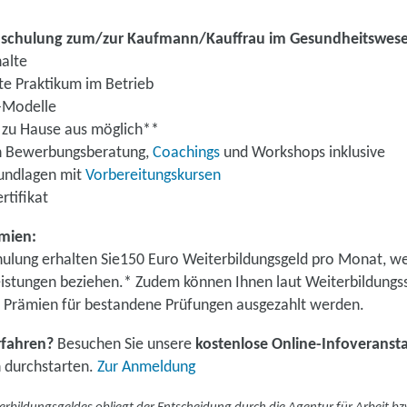
Umschulung zum/zur Kaufmann/Kauffrau im Gesundheitswese
halte
e Praktikum im Betrieb
it-Modelle
 zu Hause aus möglich**
ch Bewerbungsberatung,
Coachings
und Workshops inklusive
rundlagen mit
Vorbereitungskursen
rtifikat
ämien:
lung erhalten Sie
150 Euro Weiterbildungsgeld pro Monat, wen
istungen beziehen.* Zudem können Ihnen laut Weiterbildungs
 Prämien für bestandene Prüfungen ausgezahlt werden.
rfahren?
Besuchen Sie unsere
kostenlose Online-Infoveranst
 durchstarten.
Zur Anmeldung