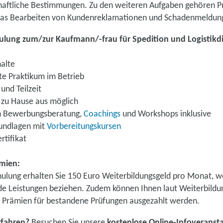
haftliche Bestimmungen. Zu den weiteren Aufgaben gehören Pr
 das Bearbeiten von Kundenreklamationen und Schadenmeldun
hulung zum/zur Kaufmann/-frau für Spedition und Logistikd
halte
e Praktikum im Betrieb
 und Teilzeit
 zu Hause aus möglich
ch Bewerbungsberatung,
Coachings
und Workshops inklusive
rundlagen mit
Vorbereitungskursen
rtifikat
ämien:
lung erhalten Sie 150 Euro Weiterbildungsgeld pro Monat, we
de Leistungen beziehen. Zudem können Ihnen laut Weiterbildu
 Prämien für bestandene Prüfungen ausgezahlt werden.
rfahren?
Besuchen Sie unsere
kostenlose Online-Infoveranst