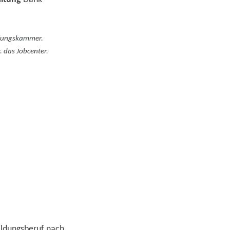
üfungskammer.
. das Jobcenter.
ildungsberuf nach