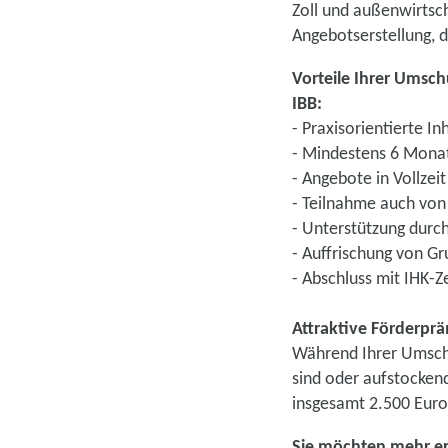
Zoll und außenwirtsc
Angebotserstellung,
Vorteile Ihrer Umsc
IBB:
- Praxisorientierte In
- Mindestens 6 Monat
- Angebote in Vollzeit
- Teilnahme auch von
- Unterstützung dur
- Auffrischung von G
- Abschluss mit IHK-Ze
Attraktive Förderpr
Während Ihrer Umschu
sind oder aufstocken
insgesamt 2.500 Euro
Sie möchten mehr e