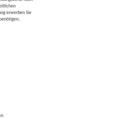
eitlichen
ung erwerben Sie
 benötigen.
en