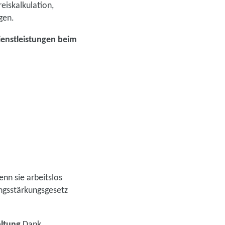
eiskalkulation,
gen.
ienstleistungen beim
nn sie arbeitslos
ngsstärkungsgesetz
altung
Dank