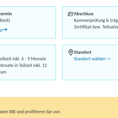
Logistikdienst
termin
Abschluss
Inklusive* LanguageCert S
lzeit)
Kammerprüfung & träg
Zertifikat bzw. Teilna
ne
Bis zu 100 % finanzielle 
Attraktive Sonderzahlung
Standort
llzeit inkl. 6 - 9 Monate
Standort wählen
Kontaktieren Sie 
onate in Teilzeit inkl. 12
kum
Kursanfrage stell
beim IBB und profitieren Sie von