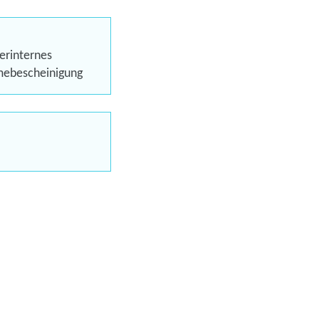
eren
erinternes
hmebescheinigung
Trainings
uns jetzt
en