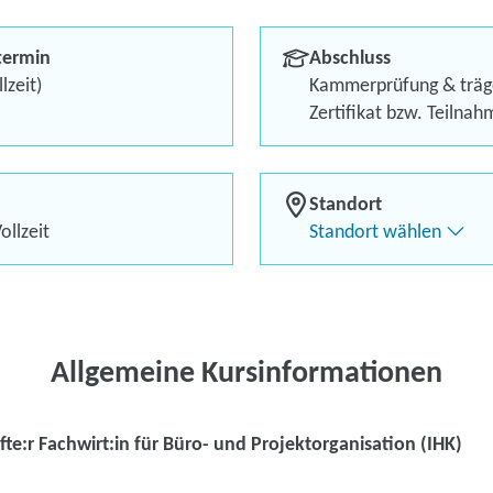
Berufliches Profil optimi
termin
Abschluss
Bis zu 100 % Förderung
lzeit)
Kammerprüfung & träg
Zertifikat bzw. Teilna
Flexibel dank Live-Online-
Standort
ollzeit
Standort wählen
Kontaktieren Sie 
Kursanfrage stell
Allgemeine Kursinformationen
te:r Fachwirt:in für Büro- und Projektorganisation (IHK)