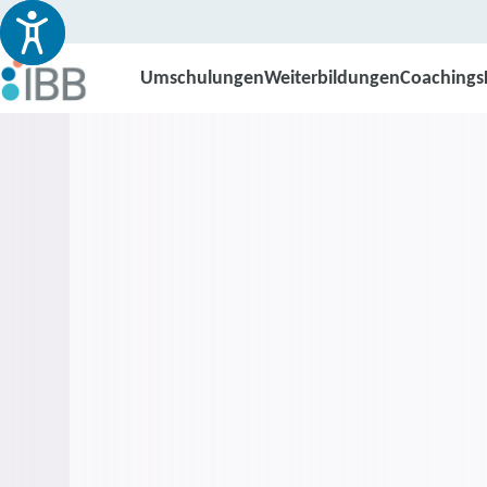
Umschulungen
Weiterbildungen
Coachings