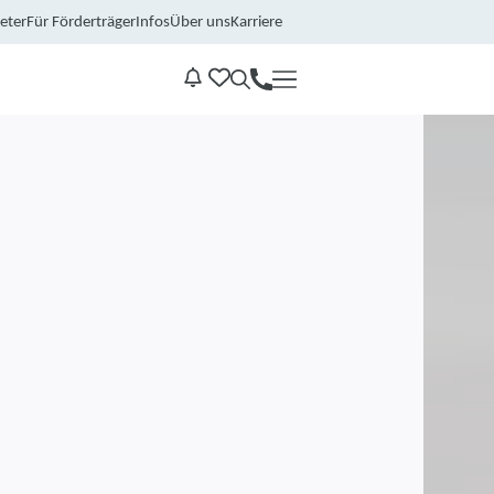
eter
Für Förderträger
Infos
Über uns
Karriere
Kontakt
Benachrichtungen