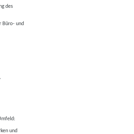
ng des
r Büro- und
,
Umfeld:
rken und