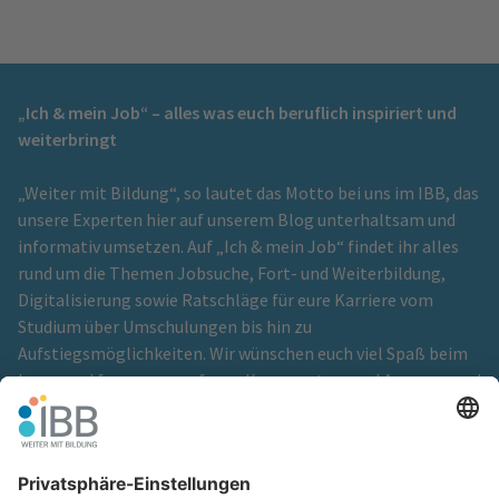
„Ich & mein Job“ – alles was euch beruflich inspiriert und
weiterbringt
„Weiter mit Bildung“, so lautet das Motto bei uns im IBB, das
unsere Experten hier auf unserem Blog unterhaltsam und
informativ umsetzen. Auf „Ich & mein Job“ findet ihr alles
rund um die Themen Jobsuche, Fort- und Weiterbildung,
Digitalisierung sowie Ratschläge für eure Karriere vom
Studium über Umschulungen bis hin zu
Aufstiegsmöglichkeiten. Wir wünschen euch viel Spaß beim
Lesen und freuen uns auf eure Kommentare und Anregungen!
Ein Blog der
IBB Institut für Berufliche Bildung GmbH