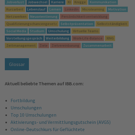
Jobverlust
Jobwechsel
Karriere
KI
Knigge
Kommunikation
Kurzarbeit
Lebenslauf
Lernen
LinkedIn
Microlearning
Motivation
Netzwerken
Neuorientierung
Persönlichkeitsentwicklung
Qualifizierungschancengesetz
Selbstpräsentation
Selbstständigkeit
Social Media
Studium
Umschulung
Virtuelle Teams
Vorstellungsgespräch
Weiterbildung
Work-Life-Balance
XING
Zeitmanagement
Ziele
Zielvereinbarung
Zusammenarbeit
Glossar
Aktuell beliebte Themen auf IBB.com:
Fortbildung
Umschulungen
Top 10 Umschulungen
Aktivierungs- und Vermittlungsgutschein (AVGS)
Online-Deutschkurs für Geflüchtete