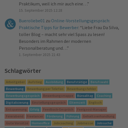
Praktikum, weil ich mir auch eine…
”
15. September 2025 12:28
Bueroliebe01
zu
Online-Vorstellungsgespräch:
Praktische Tipps für Bewerber
: “
Liebe Frau Da Silva,
toller Blog – macht sehr viel Spass zu lesen!
Besonders im Rahmen der modernen
Personalberatung und…
”
1. September 2025 21:43
Schlagwörter
Arbeitgeber
Aufstieg
Ausbildung
Berufstätige
Berufswahl
Bewerbung
Bewerbung per Telefon
Bewerbungsfehler
Bewerbungsgespräch
Bewerbungsmappe
Büroalltag
Coaching
Digitalisierung
Einstellungsgespräch
Elternzeit
Englisch
Entspannung
Erfolg
Feedback-Gespräch
Feelgood-Manager
Feierabend
Freelancer
Förderung
Führung
Gehaltsverhandlung
Gute Vorsätze
Homeoffice
Jobcoaching
Jobmesse
Jobsuche