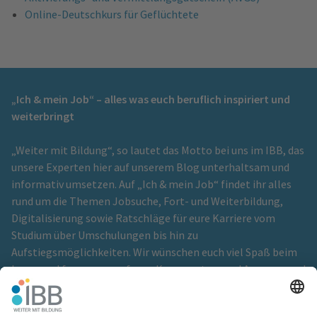
Online-Deutschkurs für Geflüchtete
„Ich & mein Job“ – alles was euch beruflich inspiriert und
weiterbringt
„Weiter mit Bildung“, so lautet das Motto bei uns im IBB, das
unsere Experten hier auf unserem Blog unterhaltsam und
informativ umsetzen. Auf „Ich & mein Job“ findet ihr alles
rund um die Themen Jobsuche, Fort- und Weiterbildung,
Digitalisierung sowie Ratschläge für eure Karriere vom
Studium über Umschulungen bis hin zu
Aufstiegsmöglichkeiten. Wir wünschen euch viel Spaß beim
Lesen und freuen uns auf eure Kommentare und Anregungen!
Ein Blog der