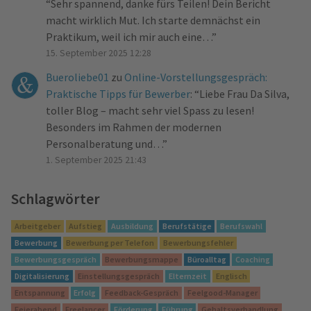
“
Sehr spannend, danke fürs Teilen! Dein Bericht
macht wirklich Mut. Ich starte demnächst ein
Praktikum, weil ich mir auch eine…
”
15. September 2025 12:28
Bueroliebe01
zu
Online-Vorstellungsgespräch:
Praktische Tipps für Bewerber
: “
Liebe Frau Da Silva,
toller Blog – macht sehr viel Spass zu lesen!
Besonders im Rahmen der modernen
Personalberatung und…
”
1. September 2025 21:43
Schlagwörter
Arbeitgeber
Aufstieg
Ausbildung
Berufstätige
Berufswahl
Bewerbung
Bewerbung per Telefon
Bewerbungsfehler
Bewerbungsgespräch
Bewerbungsmappe
Büroalltag
Coaching
Digitalisierung
Einstellungsgespräch
Elternzeit
Englisch
Entspannung
Erfolg
Feedback-Gespräch
Feelgood-Manager
Feierabend
Freelancer
Förderung
Führung
Gehaltsverhandlung