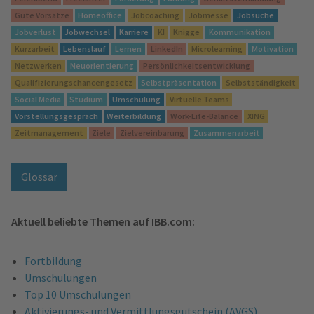
Gute Vorsätze
Homeoffice
Jobcoaching
Jobmesse
Jobsuche
Jobverlust
Jobwechsel
Karriere
KI
Knigge
Kommunikation
Kurzarbeit
Lebenslauf
Lernen
LinkedIn
Microlearning
Motivation
Netzwerken
Neuorientierung
Persönlichkeitsentwicklung
Qualifizierungschancengesetz
Selbstpräsentation
Selbstständigkeit
Social Media
Studium
Umschulung
Virtuelle Teams
Vorstellungsgespräch
Weiterbildung
Work-Life-Balance
XING
Zeitmanagement
Ziele
Zielvereinbarung
Zusammenarbeit
Glossar
Aktuell beliebte Themen auf IBB.com:
Fortbildung
Umschulungen
Top 10 Umschulungen
Aktivierungs- und Vermittlungsgutschein (AVGS)