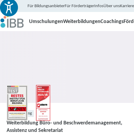
Für Bildungsanbieter
Für Förderträger
Infos
Über uns
Karriere
Umschulungen
Weiterbildungen
Coachings
För
Weiterbildung
Weiterbildung Büro- und Beschwerdemanagement,
Assistenz und Sekretariat