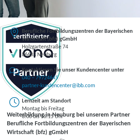
Berufliche Fortbildungszentren der Bayerischen
Wirtschaft (bfz) gGmbH
Holzgartenstraße 74
86633 Neuburg
Kontaktieren Sie unser Kundencenter unter
040 – 79724645
partner-kundencenter@ibb.com
Lernzeit am Standort
Montag bis Freitag
Weiterbildung in Neuburg bei unserem Partner
8.00 bis 16.15 Uhr
Berufliche Fortbildungszentren der Bayerischen
Wirtschaft (bfz) gGmbH