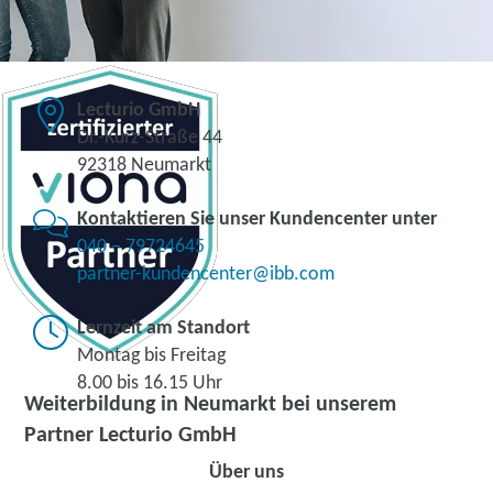
Lecturio GmbH
Dr.-Kurz-Straße 44
92318 Neumarkt
Kontaktieren Sie unser Kundencenter unter
040 – 79724645
partner-kundencenter@ibb.com
Lernzeit am Standort
Montag bis Freitag
8.00 bis 16.15 Uhr
Weiterbildung in Neumarkt bei unserem
Partner Lecturio GmbH
Über uns