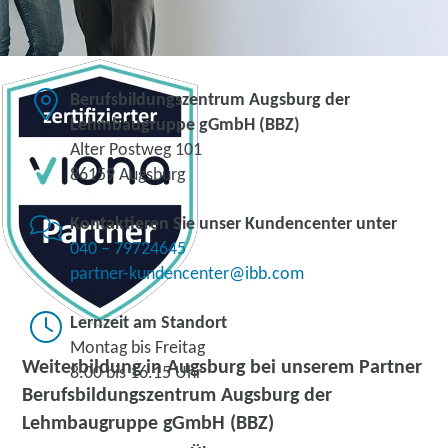
Berufsbildungszentrum Augsburg der
Lehmbaugruppe gGmbH (BBZ)
Alter Postweg 101
86159 Augsburg
Kontaktieren Sie unser Kundencenter unter
040 – 79724645
partner-kundencenter@ibb.com
Lernzeit am Standort
Montag bis Freitag
Weiterbildung in Augsburg bei unserem Partner
8.00 bis 16.15 Uhr
Berufsbildungszentrum Augsburg der
Lehmbaugruppe gGmbH (BBZ)