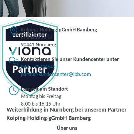
Kolping-Holding-gGmbH Bamberg
Erlenstraße 14
90441 Nürnberg
Kontaktieren Sie unser Kundencenter unter
040 – 79724645
partner-kundencenter@ibb.com
Lernzeit am Standort
Montag bis Freitag
8.00 bis 16.15 Uhr
Weiterbildung in Nürnberg bei unserem Partner
Kolping-Holding-gGmbH Bamberg
Über uns