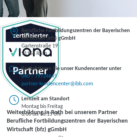
Berufliche Fortbildungszentren der Bayerischen
Wirtschaft (bfz) gGmbH
Gartenstraße 19
91154 Roth
Kontaktieren Sie unser Kundencenter unter
040 – 79724645
partner-kundencenter@ibb.com
Lernzeit am Standort
Montag bis Freitag
Weiterbildung in Roth bei unserem Partner
8.00 bis 16.15 Uhr
Berufliche Fortbildungszentren der Bayerischen
Wirtschaft (bfz) gGmbH