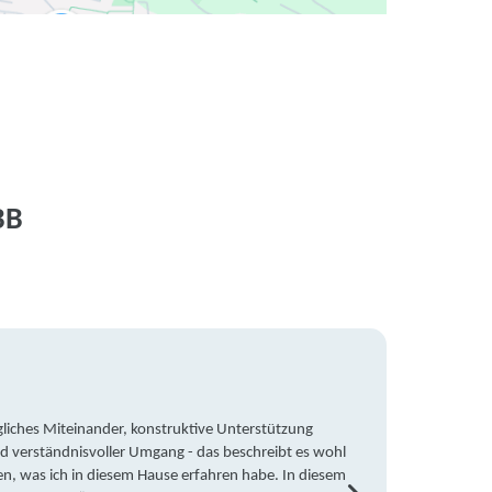
BB
liches Miteinander, konstruktive Unterstützung
Trotz 
d verständnisvoller Umgang - das beschreibt es wohl
wegen 
en, was ich in diesem Hause erfahren habe. In diesem
war ic