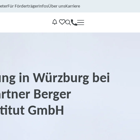
eter
Für Förderträger
Infos
Über uns
Karriere
Kontakt
Benachrichtungen
ung in Würzburg bei
rtner Berger
stitut GmbH