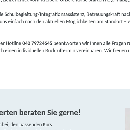
 zielgerichtet vorantreiben. Unsere Kurse starten regelmäßig, e
wie Schulbegleitung/Integrationsassistenz, Betreuungskraft na
ns einfach nach den aktuellen Möglichkeiten am Standort – w
der Hotline
040 79724645
beantworten wir Ihnen alle Fragen r
 einen individuellen Rückruftermin vereinbaren. Wir freuen un
rten beraten Sie gerne!
abei, den passenden Kurs