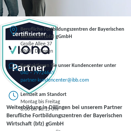
Berufliche Fortbildungszentren der Bayerischen
Wirtschaft (bfz) gGmbH
Große Allee 37
89407 Dillingen
Kontaktieren Sie unser Kundencenter unter
040 – 79724645
partner-kundencenter@ibb.com
Lernzeit am Standort
Montag bis Freitag
Weiterbildung in Dillingen bei unserem Partner
8.00 bis 16.15 Uhr
Berufliche Fortbildungszentren der Bayerischen
Wirtschaft (bfz) gGmbH